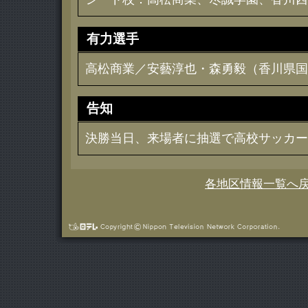
有力選手
高松商業／安藝淳也・森勇毅（香川県国
告知
決勝当日、来場者に抽選で高校サッカー
各地区情報一覧へ