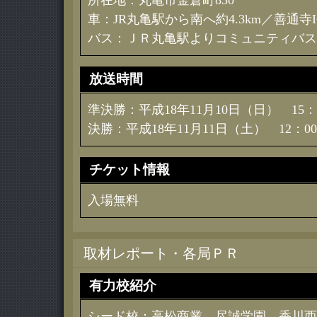
所在地：丸亀市金倉町830
車：JR丸亀駅から南へ約4.3km／善通寺I
バス：ＪＲ丸亀駅よりコミュニティバス
放送時間
準決勝：平成18年11月10日（日） 15：
決勝：平成18年11月11日（土） 12：00
チケット情報
入場無料
取材レポート・各局ＰＲ
有力校紹介
シード校：高松商業、尽誠学園、香川西