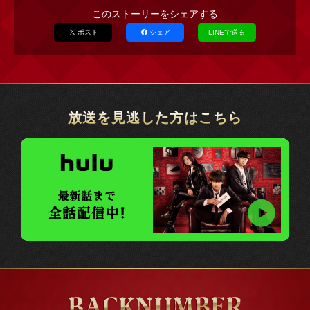
後継者となる真央のために、相続税対策として、灰江の
このストーリーをシェアする
提案でコインパーキングの土地を売ることに決めたケン
いいやま
さとし
ポスト
シェア
LINEで送る
ジイ。銭湯の常連客で人当たりの良い青年・
飯山
聡
（市川知宏）が不動産会社に勤めていたことを思い出し
たケンジイは、「これも何かの縁」と、飯山に媒介を頼
むことに。
うちだ
ケンジイの頼みを快く引き受けた飯山は、同僚・
内田
みほ
放送を見逃した方はこちら
美穂
（金澤美穂）と共に、さっそく現地の土壌検査を開
始。ケンジイも「仕事が早くて、ありがたい」と感心す
る……が、検査の結果、環境基準値をはるかに超える高
濃度のヒ素が検出されてしまう。実はその土地には、も
ともと『小松材木店』が建っていた。昔は木材の腐敗劣
化防止にヒ素が使われていたため、材木店の跡地ならヒ
素が出ても不思議じゃないと言う飯山。