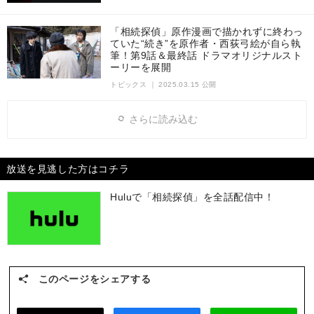
「相続探偵」原作漫画で描かれずに終わっ
さらに、同じコインパーキング内の別の場所の土を調べ
ていた“続き”を原作者・西荻弓絵が自ら執
筆！第9話＆最終話 ドラマオリジナルスト
ると、確かに材木由来のヒ素が検出されたが、ごく微量
ーリーを展開
で基準値以下！その上、小松材木店は土地を売る前に、
トピックス
｜
2025.03.15 公開
きちんと土壌改良もしていたのだ！その証拠書類を掲げ
る真央の横で、灰江が飯山と内田の正体を暴く――「あ
さらに読み込む
んたらはケンジイをだまして、あの土地を安く買いたた
いて、高く転売するつもりの悪徳詐欺師だ」――。そ
う、飯山と内田は不動産会社社員などではなく、はじめ
放送を見逃した方はコチラ
からケンジイの資産を狙って『笑福湯』に近づいた、前
さかいり
ただし
ふかうら
しのぶ
科二犯の詐欺師・
阪入
但
と
不可裏
忍
だったのだ！正体
Huluで「相続探偵」を全話配信中！
がバレた途端に逃走を試みる２人を、居合わせた令子が
まとめて制圧！そのまま２人を警察に突き出し、笑福湯
は間一髪で難を逃れるのだった。
このページをシェアする