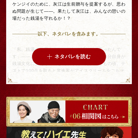
ケンジイのために、灰江は生前贈与を提案するが、思わ
ぬ問題が生じて――。果たして灰江は、みんなの憩いの
場だった銭湯を守れるか！？
以下、ネタバレを含みます。
「私、銭湯のお客さんに、かわいがられて育ったんで
す」――。真央が笑福湯を継ぎたい理由は、自分自身が
ネタバレを読む
銭湯文化に支えられてきたからだった。子どもの頃、テ
ストで100点を取ると常連客がアイスクリームをごちそ
うしてくれたり、運動会にはお客さんみんなで応援に来
てくれた。そんなたくさんの出会いと幸せをくれた笑福
湯をなくしたくないという真央。その思いにケンジイも
ゆうすけ
涙を流して喜ぶが、明子と夫・
雄介
（奥田洋平）は娘
の苦労を見たくはないと猛反対で……。