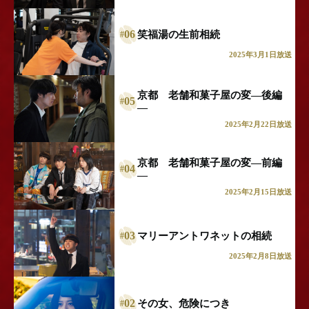
検査結果が腑に落ちない灰江は、『小松材木店』に直接
話を聞くために移転先を訪ねる……と、表で真央と鉢合
06
笑福湯の生前相続
#
わせ。真央も飯山の説明が本当かどうか確かめに来たの
2025年3月1日放送
だ。真央が言うには、飯山が笑福湯に来るようになった
のは半年くらい前。「なんか苦手なんですよね、あの人
たち」。銭湯育ちのおかげで苦手な人が滅多にいない真
京都 老舗和菓子屋の変―後編
05
#
―
央が、飯山に対してはずっと違和感を抱いていて……。
2025年2月22日放送
京都 老舗和菓子屋の変―前編
04
#
―
2025年2月15日放送
03
マリーアントワネットの相続
#
2025年2月8日放送
02
その女、危険につき
#