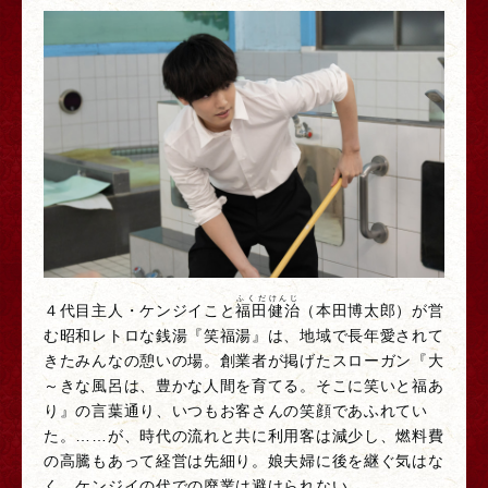
ふくだけんじ
４代目主人・ケンジイこと
福田健治
（本田博太郎）が営
む昭和レトロな銭湯『笑福湯』は、地域で長年愛されて
きたみんなの憩いの場。創業者が掲げたスローガン『大
～きな風呂は、豊かな人間を育てる。そこに笑いと福あ
り』の言葉通り、いつもお客さんの笑顔であふれてい
た。……が、時代の流れと共に利用客は減少し、燃料費
の高騰もあって経営は先細り。娘夫婦に後を継ぐ気はな
く、ケンジイの代での廃業は避けられない。