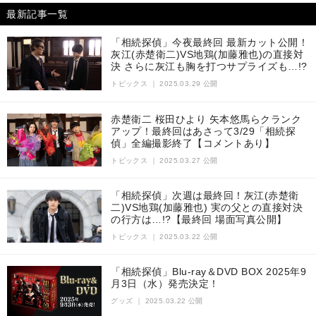
最新記事一覧
「相続探偵」今夜最終回 最新カット公開！
灰江(赤楚衛二)VS地鶏(加藤雅也)の直接対
決 さらに灰江も胸を打つサプライズも…!?
トピックス
｜
2025.03.29 公開
赤楚衛二 桜田ひより 矢本悠馬らクランク
アップ！最終回はあさって3/29「相続探
偵」全編撮影終了【コメントあり】
トピックス
｜
2025.03.27 公開
「相続探偵」次週は最終回！灰江(赤楚衛
二)VS地鶏(加藤雅也) 実の父との直接対決
の行方は…!?【最終回 場面写真公開】
トピックス
｜
2025.03.22 公開
「相続探偵」Blu-ray＆DVD BOX 2025年9
月3日（水）発売決定！
グッズ
｜
2025.03.22 公開