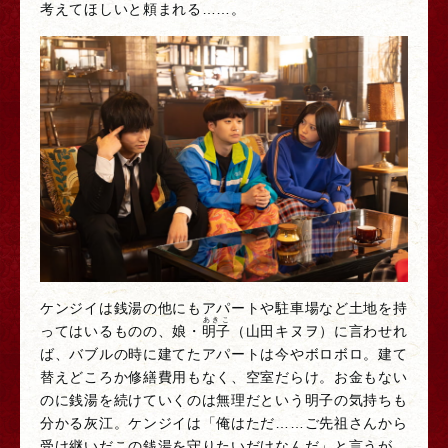
考えてほしいと頼まれる……。
ケンジイは銭湯の他にもアパートや駐車場など土地を持
あきこ
ってはいるものの、娘・
明子
（山田キヌヲ）に言わせれ
ば、バブルの時に建てたアパートは今やボロボロ。建て
替えどころか修繕費用もなく、空室だらけ。お金もない
のに銭湯を続けていくのは無理だという明子の気持ちも
分かる灰江。ケンジイは「俺はただ……ご先祖さんから
受け継いだこの銭湯を守りたいだけなんだ」と言うが、