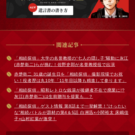
「相続探偵」大学の名誉教授の“七人の隠し子”騒動に灰江
(赤楚衛二)らが挑む！佐野史郎が名誉教授役で出演
赤楚衛二 31歳の誕生日を「相続探偵」撮影現場でお祝
い！役者歴は丸10年「11年目以降も精進して参ります」
「相続探偵」昭和レトロな銭湯が後継者不在で廃業に!?
灰江(赤楚衛二)は生前贈与を提案も…？
「相続探偵」ゲスト情報 第8話まで一挙解禁！“けったい
な”相続バトルが題材の第4＆5話 白洲迅×小関裕太 床嶋佳
子×山村紅葉が激突！