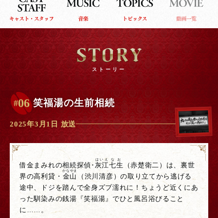
ストーリー
06
笑福湯の生前相続
#
2025年3月1日 放送
はいえ
なお
借金まみれの相続探偵･
灰江
七生
（赤楚衛二）は、裏世
かなやま
界の高利貸・
金山
（渋川清彦）の取り立てから逃げる
途中、ドジを踏んで全身ズブ濡れに！ちょうど近くにあ
った馴染みの銭湯『笑福湯』でひと風呂浴びること
に……。