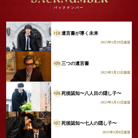
バックナンバー
10
遺言書が導く未来
#
2025年3月29日放送
09
三つの遺言書
#
2025年3月22日放送
08
死後認知〜八人目の隠し子〜
#
2025年3月15日放送
07
死後認知〜七人の隠し子〜
#
土壌汚染の毒物が検出されたことで、土地の資産価値が
2025年3月8日放送
だいぶ落ちてしまうと知ったケンジイが肩を落とす中、