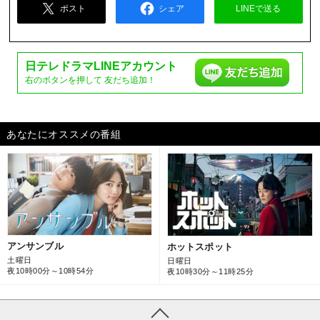
ポスト
シェア
LINEで送る
日テレドラマ
LINEアカウント
右のボタンを押して
友だち追加！
あなたにオススメの番組
アンサンブル
ホットスポット
土曜日
日曜日
夜10時00分～10時54分
夜10時30分～11時25分