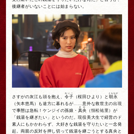
後継者がいないことには始まらない。
れいこ
ともなが
さすがの灰江も頭を抱え、
令子
（桜田ひより）と
朝永
（矢本悠馬）も途方に暮れるが……意外な救世主の出現
まお
で事態は急転！ケンジイの孫娘・
真央
（恒松祐里）が
「銭湯を継ぎたい」というのだ。現役美大生で経営のド
素人にもかかわらず、大好きな銭湯を守りたいと一念発
起。両親の反対を押し切って銭湯を継ごうとする真央と