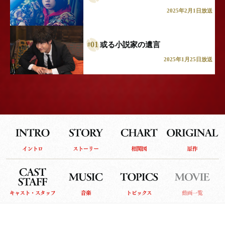
その頃、『笑福湯』では、コインパーキングの土地を手
2025年2月1日放送
放すことでケンジイ、明子、雄介の意見が一致。飯山と
内田に言われるがまま、土地を一旦、飯山たちの不動産
会社へ売却することで同意しかけたその時――「ちょっ
01
或る小説家の遺言
#
と待った！」と、灰江と真央が駆け込んで来る。ゼェゼ
2025年1月25日放送
ェと息を切らせる灰江は、飯山たちが出したヒ素の分析
表を掲げ、「この土壌汚染の分析表、偽造された可能性
が高いんですよ」――。分析する土の中にわざとヒ素を
流し込み、分析値を偽造したというのだ。灰江の報告に
福田家は騒然となるが、飯山と内田は余裕の表情で「証
拠はあるんですか？」と反論。そんな２人を、小松材木
店から詳しい話を聞いた灰江がジワジワと追い詰め
る……！「まず、ヒ素入りの防腐剤は現在は使われてい
ない。したがって、今の調査でこんなに高濃度のヒ素が
出るはずがない」――しかも厳密に言えば、ヒ素にはい
くつか種類があり、コインパーキングの土壌から出たヒ
素と、小松材木店で当時使われていた防腐剤のヒ素を朝
永が分析した結果、全くの別物であることが判明！