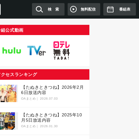
無料配信
検 索
番組表
番組公式動画
アクセスランキング
【たぬきときつね】2026年2月
6日放送内容
OAまとめ｜
2026.07.03
【たぬきときつね】2025年10
月5日放送内容
OAまとめ｜
2026.01.30