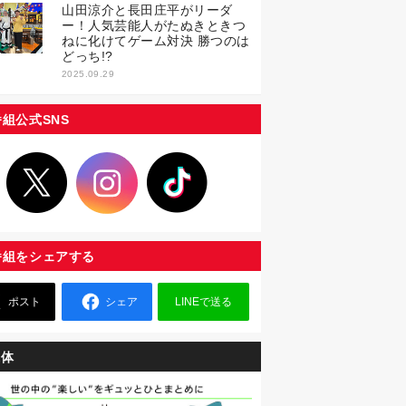
山田涼介と長田庄平がリーダ
ー！人気芸能人がたぬきときつ
ねに化けてゲーム対決 勝つのは
どっち!?
2025.09.29
番組公式SNS
番組をシェアする
ポスト
シェア
LINEで送る
媒体