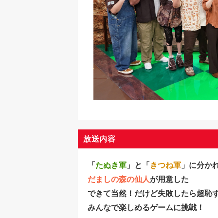
放送内容
「
たぬき軍
」と「
きつね軍
」に分か
だましの森の仙人
が用意した
できて当然！だけど失敗したら超恥
みんなで楽しめるゲームに挑戦！