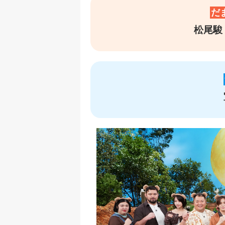
だ
松尾駿