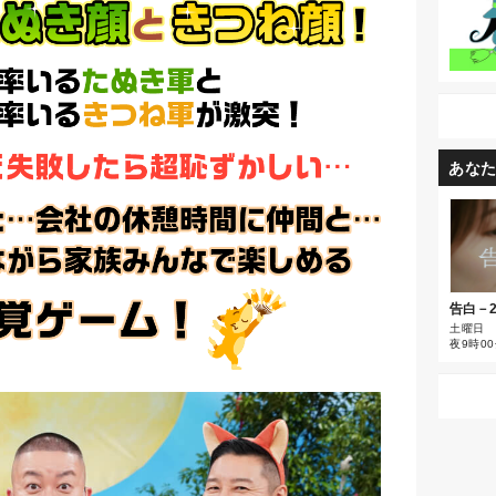
あな
告白－
土曜日
夜9時0