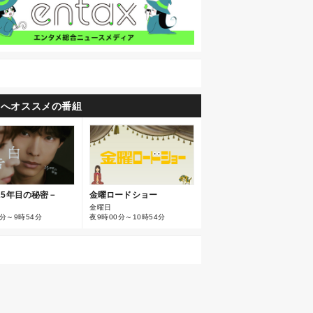
たへオススメの番組
金曜ロードショー
25年目の秘密－
金曜日
夜9時00分～10時54分
0分～9時54分