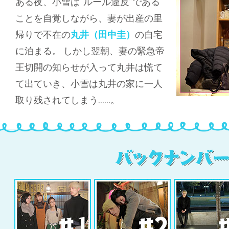
ある夜、小雪は“ルール違反”である
ことを自覚しながら、妻が出産の里
帰りで不在の
丸井（田中圭）
の自宅
に泊まる。 しかし翌朝、妻の緊急帝
王切開の知らせが入って丸井は慌て
て出ていき、小雪は丸井の家に一人
取り残されてしまう……。