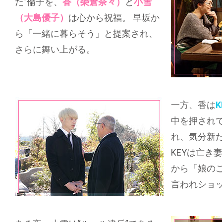
た”倫子を、
香（榮倉奈々）
と
小雪
（大島優子）
は心から祝福。 早坂か
ら「一緒に暮らそう」と提案され、
さらに舞い上がる。
一方、香は
中を押され
れ、気分新
KEYは亡き
から「娘の
言われショ