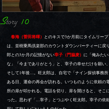
春海（菅田将暉）
とのキスで3か月前にタイムリープ
は、並樹乗馬倶楽部のカウントダウンパーティーに戻
宰子（門脇麦）
郎との3か月の記憶がない
に「俺みたい
な」「今までありがとう」と、宰子の幸せだけを願い
そして1年後…。旺太郎は、自宅で「ナイン探偵事務所
ある日、運命の再会が訪れる。いつものように依頼の
所の扉が叩かれる。電話を切り、扉を開けると、そこ
った。思わず「…宰子」とつぶやく旺太郎。宰子の依頼
探して欲しい”というものだった…