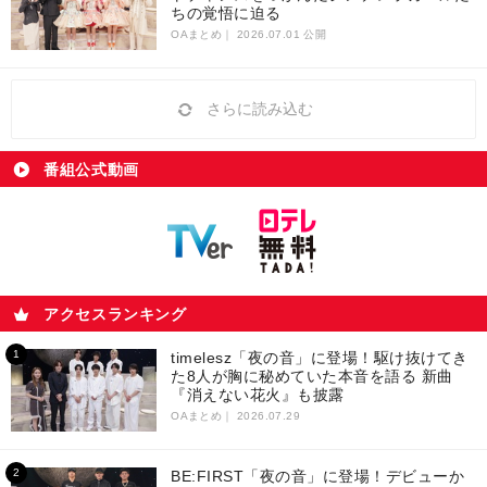
ちの覚悟に迫る
OAまとめ｜
2026.07.01 公開
さらに読み込む
番組公式動画
アクセスランキング
timelesz「夜の音」に登場！駆け抜けてき
た8人が胸に秘めていた本音を語る 新曲
『消えない花火』も披露
OAまとめ｜
2026.07.29
BE:FIRST「夜の音」に登場！デビューか