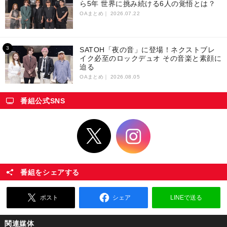
ら5年 世界に挑み続ける6人の覚悟とは？
OAまとめ｜
2026.07.22
SATOH「夜の音」に登場！ネクストブレ
イク必至のロックデュオ その音楽と素顔に
迫る
OAまとめ｜
2026.08.05
番組公式SNS
番組をシェアする
ポスト
シェア
LINEで送る
関連媒体