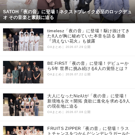
SATOH「夜の音」に登場！ネクストブレイク必至のロックデュ
オ その音楽と素顔に迫る
timelesz「夜の音」に登場！駆け抜けてき
た8人が胸に秘めていた本音を語る 新曲
『消えない花火』も披露
OAまとめ｜
2026.07.29 公開
BE:FIRST「夜の音」に登場！デビューか
ら5年 世界に挑み続ける6人の覚悟とは？
OAまとめ｜
2026.07.22 公開
大人になったNiziUが「夜の音」に登場！
新境地を次々開拓 貪欲に進化を求める9人
の現在地に迫る
OAまとめ｜
2026.07.08 公開
FRUITS ZIPPER「夜の音」に登場！ラス
トチャンスをつかんだシンデレラガールた