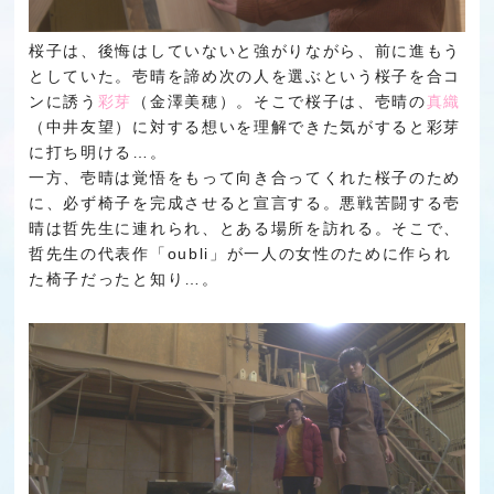
桜子は、後悔はしていないと強がりながら、前に進もう
としていた。壱晴を諦め次の人を選ぶという桜子を合コ
ンに誘う
彩芽
（金澤美穂）。そこで桜子は、壱晴の
真織
（中井友望）に対する想いを理解できた気がすると彩芽
に打ち明ける…。
一方、壱晴は覚悟をもって向き合ってくれた桜子のため
に、必ず椅子を完成させると宣言する。悪戦苦闘する壱
晴は哲先生に連れられ、とある場所を訪れる。そこで、
哲先生の代表作「oubli」が一人の女性のために作られ
た椅子だったと知り…。