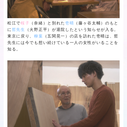
松江で
桜子
（奈緒）と別れた
壱晴
（藤ヶ谷太輔）のもと
に
哲先生
（火野正平）が退院したという知らせが入る。
東京に戻り、
柳葉
（五関晃一）の店を訪れた壱晴は、哲
先生には今でも想い続けている一人の女性がいることを
知る。