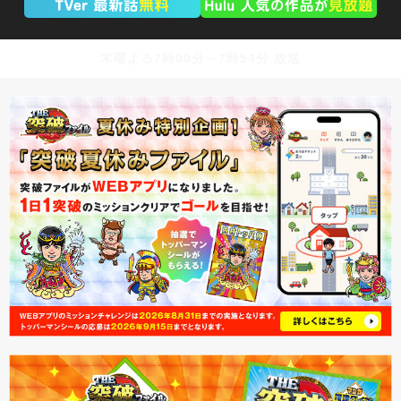
木曜よる7時00分～7時54分 放送