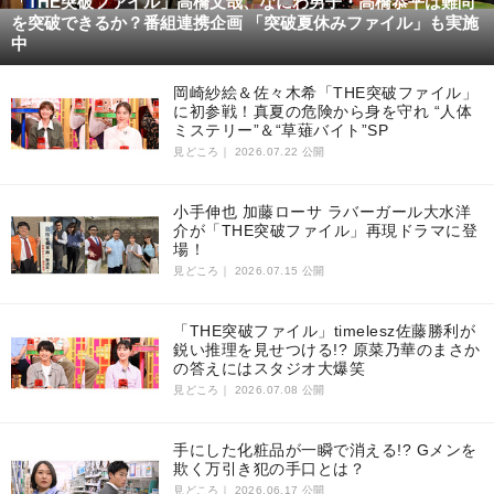
「THE突破ファイル」高橋文哉、なにわ男子・高橋恭平は難問
を突破できるか？番組連携企画 「突破夏休みファイル」も実施
中
岡崎紗絵＆佐々木希「THE突破ファイル」
に初参戦！真夏の危険から身を守れ “人体
ミステリー”＆“草薙バイト”SP
見どころ｜
2026.07.22 公開
小手伸也 加藤ローサ ラバーガール大水洋
介が「THE突破ファイル」再現ドラマに登
場！
見どころ｜
2026.07.15 公開
「THE突破ファイル」timelesz佐藤勝利が
鋭い推理を見せつける!? 原菜乃華のまさか
の答えにはスタジオ大爆笑
見どころ｜
2026.07.08 公開
手にした化粧品が一瞬で消える!? Gメンを
欺く万引き犯の手口とは？
見どころ｜
2026.06.17 公開