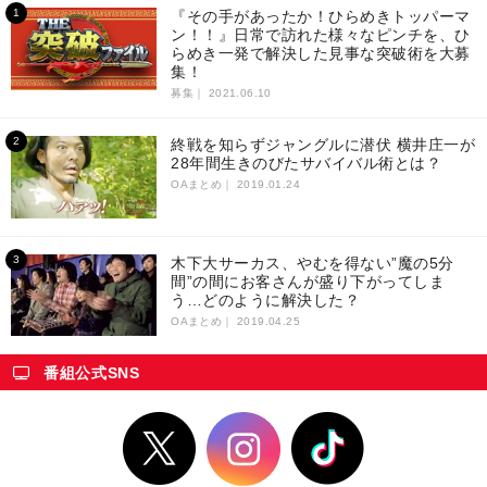
『その手があったか！ひらめきトッパーマ
ン！！』日常で訪れた様々なピンチを、ひ
らめき一発で解決した見事な突破術を大募
集！
募集｜
2021.06.10
終戦を知らずジャングルに潜伏 横井庄一が
28年間生きのびたサバイバル術とは？
OAまとめ｜
2019.01.24
木下大サーカス、やむを得ない”魔の5分
間”の間にお客さんが盛り下がってしま
う…どのように解決した？
OAまとめ｜
2019.04.25
番組公式SNS