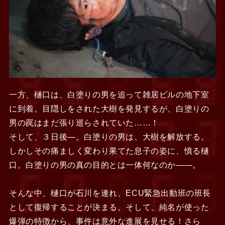
一方、樋口は、白塗りの男を追って雑居ビルの地下室
に到着。目隠しをされた大樹を発見するが、白塗りの
男の罠はまだ張り巡らされていた……！
そして、３日後―。白塗りの男は、大樹を解放する。
しかしその痛ましく変わり果てた息子の姿に、憤る樋
口。白塗りの男の真の目的とは一体何なのか――。
そんな中、樋口が石川を連れ、ECU緊急出動班の班長
として復帰することが決まる。そして、純名が使った
爆弾の特徴から、事件は意外な進展を見せる！さら