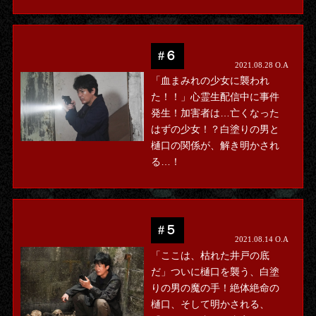
#６
2021.08.28 O.A
「血まみれの少女に襲われ
た！！」心霊生配信中に事件
発生！加害者は…亡くなった
はずの少女！？白塗りの男と
樋口の関係が、解き明かされ
る…！
#５
2021.08.14 O.A
「ここは、枯れた井戸の底
だ」ついに樋口を襲う、白塗
りの男の魔の手！絶体絶命の
樋口、そして明かされる、