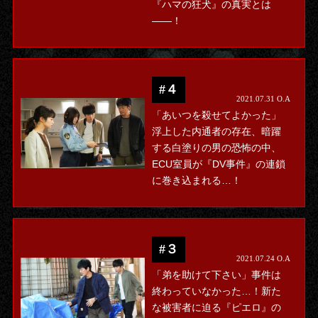
『ハマの狂犬』の真実とは
――！
#４
2021.07.31 O.A
「あいつを殺せてよかった」
浮上した内通者の存在、暗躍
する白塗りの男の恐怖の中、
ECU室員が『DV事件』の連鎖
に巻き込まれる…！
#３
2021.07.24 O.A
「弟を助けて下さい」事件は
終わっていなかった…！新た
な被害者に迫る『ピエロ』の