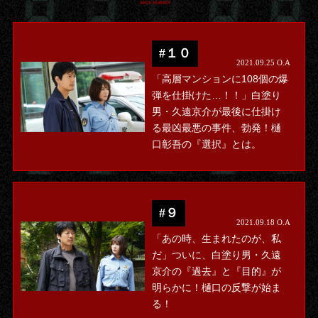
#１０
2021.09.25 O.A
「高層マンションに108個の爆
弾を仕掛けた…！！」白塗り
男・久遠京介が最後に仕掛け
る最凶最悪の事件、勃発！樋
口彰吾の『選択』とは。
#９
2021.09.18 O.A
「あの時、生まれたのが、私
だ」ついに、白塗り男・久遠
京介の『過去』と『目的』が
明らかに！樋口の反撃が始ま
る！