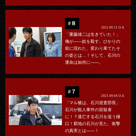
#８
2021.09.11 O.A
「重藤雄二は生きていた！」
俺が――奴を殺す。ひかりの
前に現れた、変わり果てたそ
の姿とは…！そして、石川の
運命は如何に――。
#７
2021.09.04 O.A
「マル被は、石川巡査部長」
石川が殺人事件の容疑者
に！？逃亡する石川を追う樋
口！窮地の石川が見た、衝撃
の真実とは――！