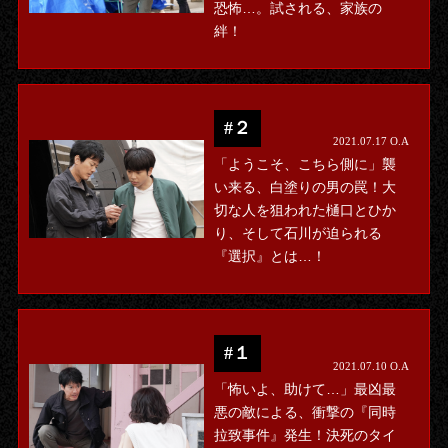
恐怖…。試される、家族の
絆！
#２
2021.07.17 O.A
「ようこそ、こちら側に」襲
い来る、白塗りの男の罠！大
切な人を狙われた樋口とひか
り、そして石川が迫られる
『選択』とは…！
#１
2021.07.10 O.A
「怖いよ、助けて…」最凶最
悪の敵による、衝撃の『同時
拉致事件』発生！決死のタイ