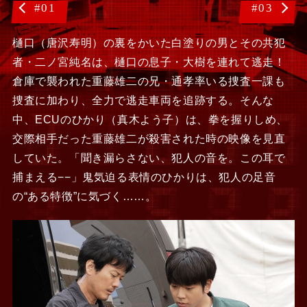
#01
#03
樋口（唐沢寿明）の裏をかいた白塗りの男とその共犯
者・二ノ宮純名は、樋口の息子・大樹を連れて逃走！
倉庫で襲われた重藤雄二の兄・通孝率いる捜査一課も
捜査に加わり、全力で逃走車両を追跡する。そんな
中、ECUのひかり（真木よう子）は、拳を握りしめ、
交際相手だった重藤雄二が殺害された時の映像を見直
していた。「聞き漏らさない、犯人の音を。この耳で
捕まえる−−」鬼気迫る表情のひかりは、犯人の足音
の“ある特徴”に気づく……。