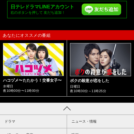
日テレドラマ
LINEアカウント
右のボタンを押して
友だち追加！
あなたにオススメの番組
ハコヅメ〜たたかう！交番女子〜
ボクの殺意が恋をした
水曜日
日曜日
夜10時00分〜11時00分
夜10時30分～11時25分
ドラマ
ニュース・情報