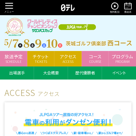
メニュー
無料配信
番組表
放送予定
チケット
アクセス
コース
プログラム
SCHEDULE
TICKETS
ACCESS
COURSE
PROGRAM
出場選手
大会概要
歴代優勝者
イベント
ACCESS
アクセス