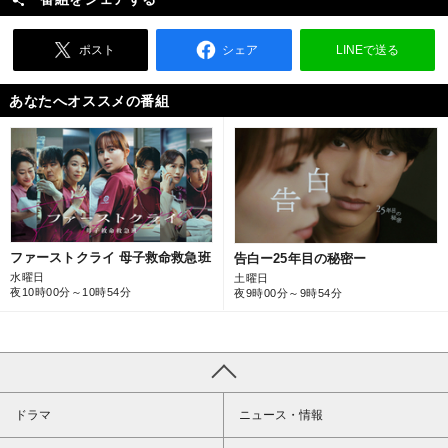
ポスト
シェア
LINEで送る
あなたへオススメの番組
ファーストクライ 母子救命救急班
告白ー25年目の秘密ー
水曜日
土曜日
夜10時00分～10時54分
夜9時00分～9時54分
ドラマ
ニュース・情報