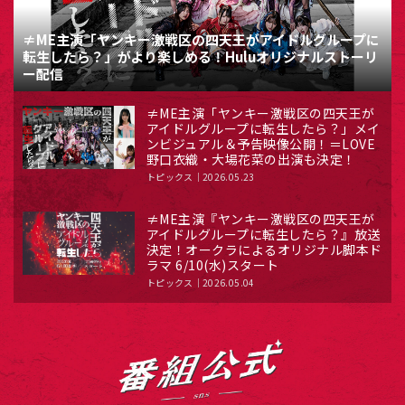
≠ME主演「ヤンキー激戦区の四天王がアイドルグループに
転生したら？」がより楽しめる！Huluオリジナルストーリ
ー配信
≠ME主演「ヤンキー激戦区の四天王が
アイドルグループに転生したら？」メイ
ンビジュアル＆予告映像公開！＝LOVE
野口衣織・大場花菜の出演も決定！
トピックス
2026.05.23
≠ME主演『ヤンキー激戦区の四天王が
アイドルグループに転生したら？』放送
決定！オークラによるオリジナル脚本ド
ラマ 6/10(水)スタート
トピックス
2026.05.04