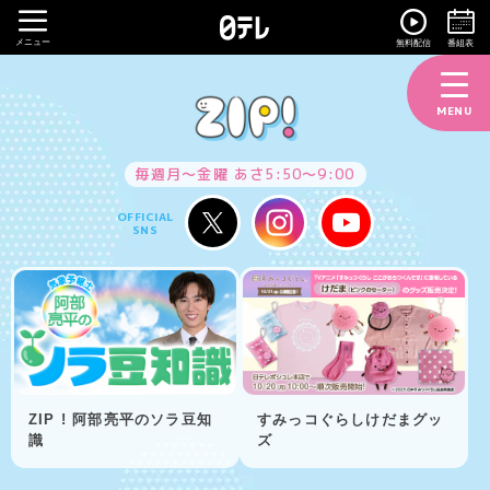
メニュー
無料配信
番組表
MENU
毎週月～金曜 あさ5:50～9:00
OFFICIAL
SNS
ZIP ! 阿部亮平のソラ豆知
すみっコぐらしけだまグッ
識
ズ
Item