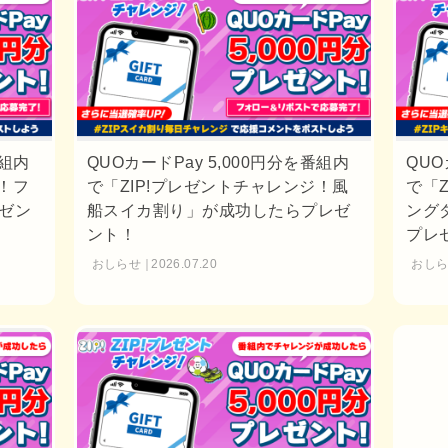
番組内
QUOカードPay 5,000円分を番組内
QUO
！フ
で「ZIP!プレゼントチャレンジ！風
で「
ゼン
船スイカ割り」が成功したらプレゼ
ング
ント！
プレ
おしらせ
2026.07.20
おし