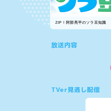
ZIP ! 阿部亮平のソラ豆知識
Item
1
放送内容
of
2
TVer見逃し配信