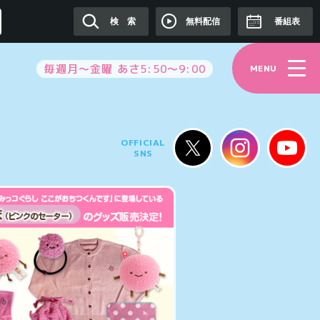
無料配信
検 索
番組表
毎週月～金曜 あさ5:50～9:00
MENU
OFFICIAL
SNS