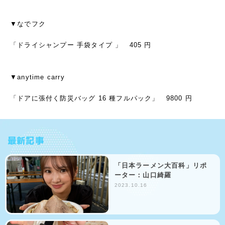
▼なでフク
「ドライシャンプー 手袋タイプ 」 405 円
▼anytime carry
「ドアに張付く防災バッグ 16 種フルパック」 9800 円
最新記事
「日本ラーメン大百科」リポ
ーター：山口綺羅
2023.10.16