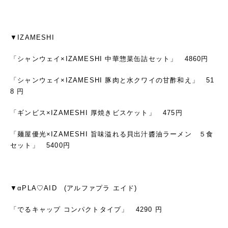
▼IZAMESHI
「シャンウェイ×IZAMESHI 中華惣菜缶詰セット」 4860円
「シャンウェイ×IZAMESHI 豚肉と水クワイの甘酢和え」 51
8 円
「ギンビス×IZAMESHI 厚焼きビスケット」 475円
「麺屋優光×IZAMESHI 旨味溢れる貝出汁醬油ラーメン ５食
セット」 5400円
▼αPLA♡AID (アルファプラ エイド)
「でるキャップ コンパクトタイプ」 4290 円