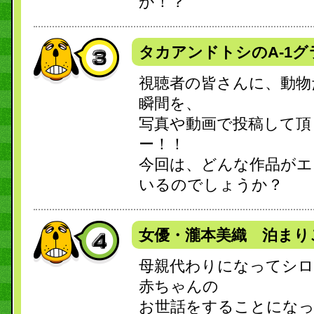
か！？
タカアンドトシのA-1グ
視聴者の皆さんに、動物
瞬間を、
写真や動画で投稿して頂
ー！！
今回は、どんな作品がエ
いるのでしょうか？
女優・瀧本美織 泊まり
母親代わりになってシ
赤ちゃんの
お世話をすることになっ