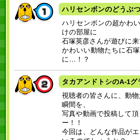
ハリセンボンのどうぶ
ハリセンボンの超かわ
けの部屋に
石塚英彦さんが遊びに来
かわいい動物たちに石
に…！？
タカアンドトシのA-1
視聴者の皆さんに、動物
瞬間を、
写真や動画で投稿して頂
ー！！
今回は、どんな作品がエ