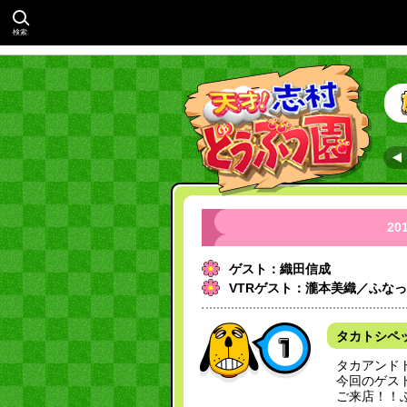
検索
20
ゲスト：織田信成
VTRゲスト：瀧本美織／ふな
タカトシペ
タカアンド
今回のゲス
ご来店！！