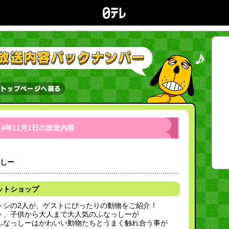
14年11月1日の放送内容
っしー
ットショップ
トシの2人が、ゲストにぴったりの動物をご紹介！
ト、子供から大人まで大人気のふなっしーが
ふなっしーはかわいい動物たちとうまく触れ合う事が