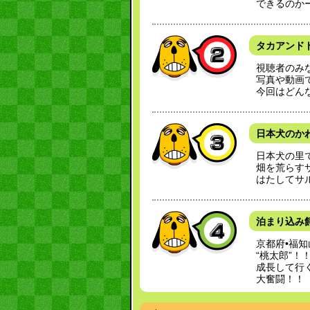
できるのか
タカアンドト
視聴者のみ
写真や動画
今回はどん
日本犬のか
日本犬の里
畑を荒らす
はたしてサ
泊まり込み
京都府•福
“桃太郎”！
成長して行
大奮闘！！