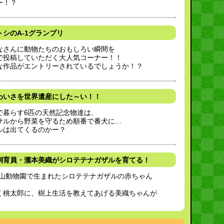
ー！？
シのA-1グランプリ
なさんに動物たちのおもしろい瞬間を
で投稿していただく大人気コーナー！！
な作品がエントリーされているでしょうか！？
わいさを世界遺産にした～い！！
で暮らす6匹の天然記念物達は、
サルから野菜を守るため順番で番犬に…
ルは出てくるのかー？
飼育員・瀧本美織がシロテテナガザルを育てる！
知山動物園で生まれたシロテテナガザルの赤ちゃん
！
く桃太郎に、樹上生活を教えてあげる美織ちゃんが