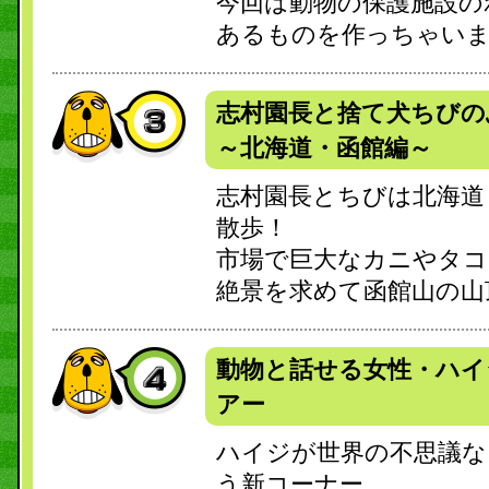
今回は動物の保護施設の
あるものを作っちゃい
志村園長と捨て犬ちび
～北海道・函館編～
志村園長とちびは北海道
散歩！
市場で巨大なカニやタコ
絶景を求めて函館山の山
動物と話せる女性・ハイ
アー
ハイジが世界の不思議な
う新コーナー。