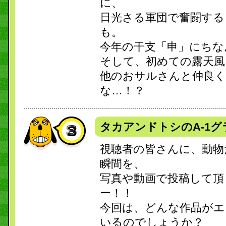
に、
日光さる軍団で奮闘する
も。
今年の干支「申」にちな
そして、初めての露天風
他のおサルさんと仲良
な…！？
タカアンドトシのA-1グ
視聴者の皆さんに、動物
瞬間を、
写真や動画で投稿して頂
ー！！
今回は、どんな作品がエ
いるのでしょうか？