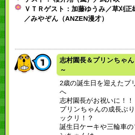
ＶＴＲゲスト：加藤ゆうみ／草刈正
／みやぞん（ANZEN漫才）
志村園長＆プリンちゃん
～
2歳の誕生日を迎えたプ
へ
志村園長がお祝いに！！
プリンちゃんの成長ぶり
ックリ！？
誕生日ケーキや三輪車の