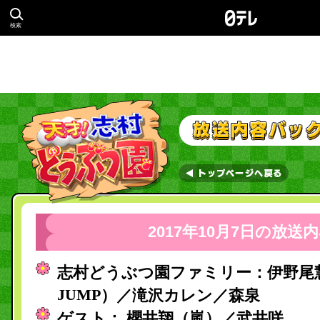
検索
2017年10月7日の放送
志村どうぶつ園ファミリー：伊野尾
JUMP
）／滝沢カレン／森泉
ゲスト： 櫻井翔（嵐）／武井咲