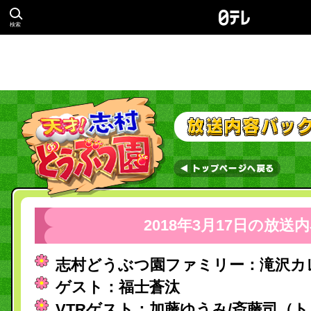
検索
2018年3月17日の放送
志村どうぶつ園ファミリー：滝沢カ
ゲスト：福士蒼汰
VTRゲスト：加藤ゆうみ/斎藤司（