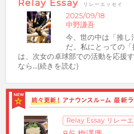
Relay Essay
リレーエッセイ
2025/09/18
中野謙吾
今、世の中は「推し
Relay Essay リレーエッセイ
だ。私にとっての「
7/22 岩﨑陽
は、次女の卓球部での活動を応援
なら…(続きを読む)
入社2年目の岩﨑陽です。夏ですね
夏を前に私は26回目の誕生日を迎
会人2年目で…(TOPページへ)
Relay Essay リレ
8/6 梅澤廉