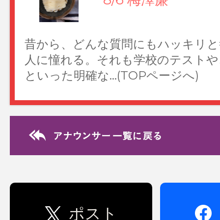
昔から、どんな質問にもハッキリと
人に憧れる。それも学校のテストや
といった明確な…(TOPページへ)
Relay Essay リレ
8/4 後呂有紗
2026年上半期のベストバイは、ス
た！つま先に向かって靴の横幅が広
く、履くとペン…(TOPページへ)
ポスト