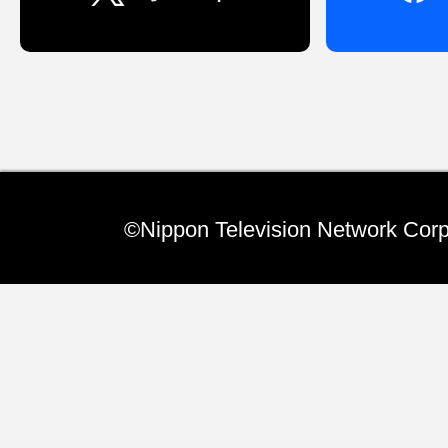
Relay Essay リレ
7/23 岩本乃蒼
この夏、ホストファミリーボランテ
て挑戦し我が家にイタリアからの留
©Nippon Television Network Corp
てきました。18…(TOPページへ)
Special いつの間に
7/22 きょうは何