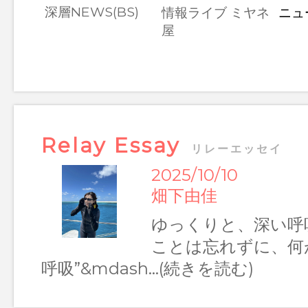
深層NEWS(BS)
情報ライブ ミヤネ
ニュ
Relay Essay リレーエッセイ
屋
7/22 岩﨑陽
入社2年目の岩﨑陽です。夏ですね
夏を前に私は26回目の誕生日を迎
Relay Essay
会人2年目で…(TOPページへ)
リレーエッセイ
2025/10/10
畑下由佳
Relay Essay リレ
ゆっくりと、深い呼
8/6 梅澤廉
ことは忘れずに、何
呼吸”&mdash…(続きを読む)
昔から、どんな質問にもハッキリと