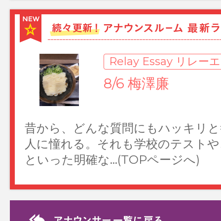
人に憧れる。それも学校のテストや
といった明確な…(TOPページへ)
Relay Essay リレ
8/4 後呂有紗
2026年上半期のベストバイは、ス
た！つま先に向かって靴の横幅が広
く、履くとペン…(TOPページへ)
Relay Essay リレ
7/23 岩本乃蒼