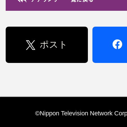
この夏、ホストファミリーボランテ
て挑戦し我が家にイタリアからの留
てきました。18…(TOPページへ)
ポスト
Special いつの間に
7/22 きょうは何
かつてのお昼の人気番組「おもいッ
ビ」に、「きょうは何の日」という
©Nippon Television Network Corp
あり、私も時々、ナ…(TOPページへ