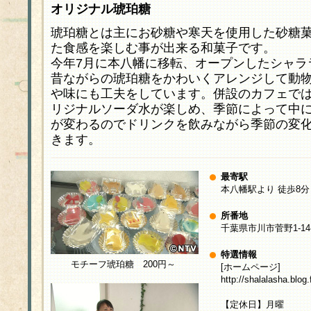
オリジナル琥珀糖
琥珀糖とは主にお砂糖や寒天を使用した砂糖
た食感を楽しむ事が出来る和菓子です。
今年7月に本八幡に移転、オープンしたシャラ
昔ながらの琥珀糖をかわいくアレンジして動
や味にも工夫をしています。併設のカフェで
リジナルソーダ水が楽しめ、季節によって中
が変わるのでドリンクを飲みながら季節の変
きます。
最寄駅
本八幡駅より 徒歩8分
所番地
千葉県市川市菅野1-14-
特選情報
モチーフ琥珀糖 200円～
[ホームページ]
http://shalalasha.blog
【定休日】月曜