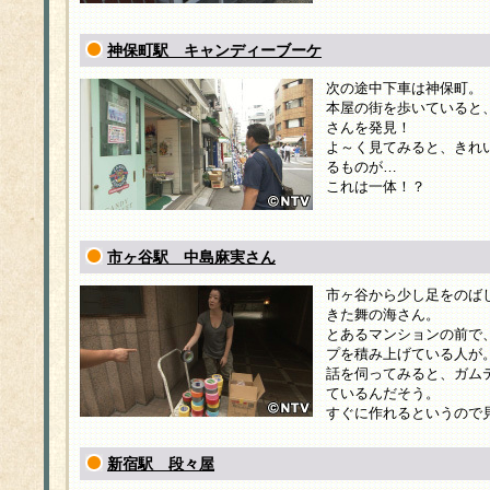
神保町駅 キャンディーブーケ
次の途中下車は神保町。
本屋の街を歩いていると
さんを発見！
よ～く見てみると、きれ
るものが…
これは一体！？
市ヶ谷駅 中島麻実さん
市ヶ谷から少し足をのば
きた舞の海さん。
とあるマンションの前で
プを積み上げている人が
話を伺ってみると、ガム
ているんだそう。
すぐに作れるというので
新宿駅 段々屋