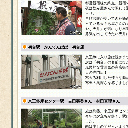
都営新宿線の終点、新宿
夜は飲み屋さんで賑わう
～り。
再びお腹が空いてきた舞
っている天ぷら屋さんの
やし天丼」が気になり早
勇気を出して冷たい天丼
初台駅 かんてんぱぱ 初台店
京王線に入り旅は続きま
次は「初台」の名前にひ
庶民的な雰囲気の商店街
天の専門店！
寒天ろ利用した様々な商
寒天の奥深さを感じまし
京王多摩センター駅 吉田実香さん・村田真理さん
旅は終盤。京王多摩セン
今年は夕立ちが多く、駅
した。
雨は少しの間だったよう