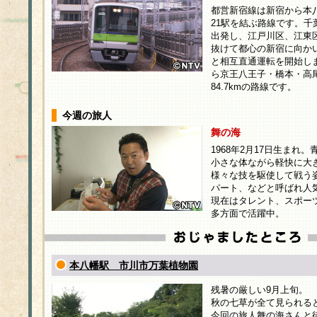
都営新宿線は新宿から本八
21駅を結ぶ路線です。千
出発し、江戸川区、江東
抜けて都心の新宿に向かい
と相互直通運転を開始し
ら京王八王子・橋本・高
84.7kmの路線です。
今週の旅人
舞の海
1968年2月17日生まれ
小さな体ながら軽快に大
様々な技を駆使して戦う
パート、などと呼ばれ人
現在はタレント、スポー
多方面で活躍中。
本八幡駅 市川市万葉植物園
残暑の厳しい9月上旬。
秋の七草が全て見られる
今回の旅人舞の海さんと