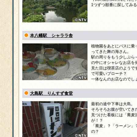
1つずつ順番に探してみ
本八幡駅 シャララ舎
植物園をあとにバスに乗
ってきた舞の海さん。
駅の周りをもう少しぶら
の中にオシャレなお店を
見た目は喫茶店のようで
で可愛いブローチ？
一体なんのお店なのでし
大島駅 りんすず食堂
最初の途中下車は大島。
そろそろお腹が空いてき
見つけた看板には「蕎麦
が！？
「蕎麦」？「ラーメン」
の？