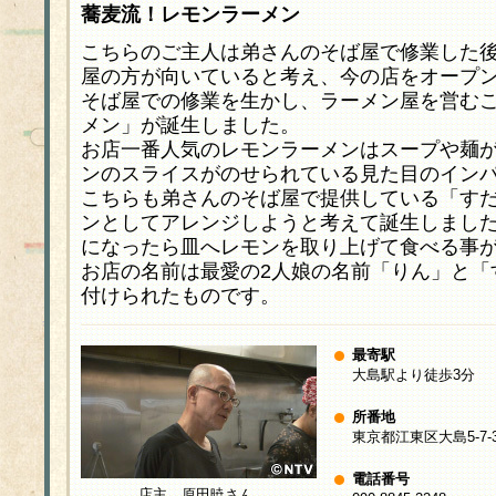
蕎麦流！レモンラーメン
こちらのご主人は弟さんのそば屋で修業した
屋の方が向いていると考え、今の店をオープ
そば屋での修業を生かし、ラーメン屋を営む
メン」が誕生しました。
お店一番人気のレモンラーメンはスープや麺
ンのスライスがのせられている見た目のイン
こちらも弟さんのそば屋で提供している「す
ンとしてアレンジしようと考えて誕生しまし
になったら皿へレモンを取り上げて食べる事
お店の名前は最愛の2人娘の名前「りん」と「
付けられたものです。
最寄駅
大島駅より徒歩3分
所番地
東京都江東区大島5-7-
電話番号
店主 原田暁さん