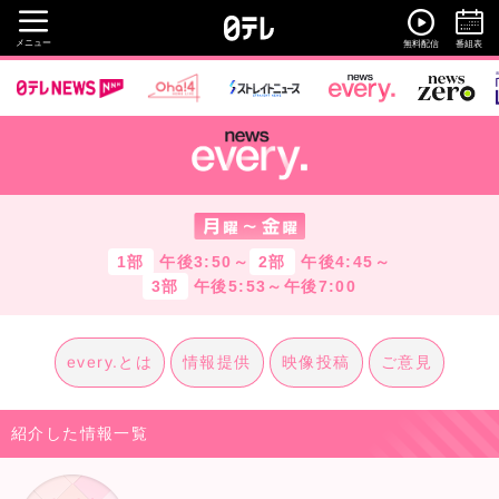
メニュー
無料配信
番組表
1部
午後3:50～
2部
午後4:45～
3部
午後5:53～午後7:00
every.とは
情報提供
映像投稿
ご意見
紹介した情報一覧