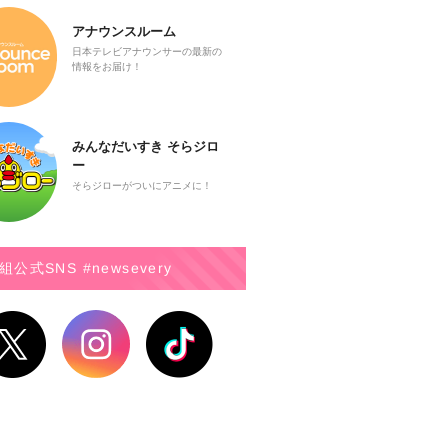
アナウンスルーム
日本テレビアナウンサーの最新の
情報をお届け！
みんなだいすき そらジロ
ー
そらジローがついにアニメに！
組公式SNS #newsevery