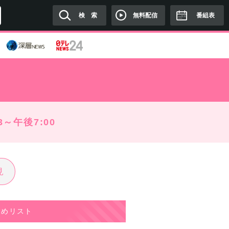
無料配信
検 索
番組表
3～午後7:00
見
すめリスト