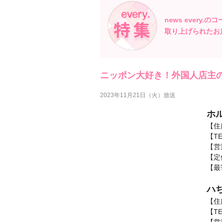
news every.の
取り上げられたお
ニッポン大好き！外国人店主
2023年11月21日（火）放送
ホ
【住
【TE
【営業
【定
【最
ハ
【住
【TE