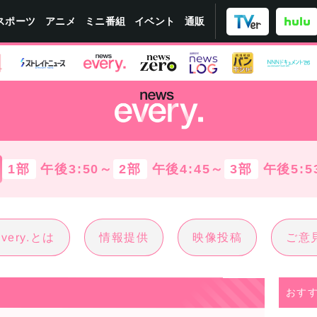
スポーツ
ミニ番組
イベント
アニメ
通販
1部
午後3:50～
2部
午後4:45～
3部
午後5:5
every.とは
情報提供
映像投稿
ご意
おす