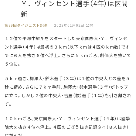
Ｙ．ヴィンセント選手（4年）は区間
新
第99回ダイジェスト記事
2023年01月02日 公開
１２位で平塚中継所をスタートした東京国際大・Ｙ．ヴィンセ
ント選手（４年）は最初の３ｋｍ（以下ｋｍは４区のｋｍ数）です
でに６人を抜き６位へ浮上。さらに５ｋｍごろ、創価大を抜いて
５位に。
５ｋｍ過ぎ、駒澤大・鈴木選手（３年）は１位の中央大との差を５
秒に縮め、さらに７ｋｍ手前、駒澤大・鈴木選手（３年）がトップ
に立つ。しかし２位の中央大・吉居（駿）選手（１年）も引き離され
ず。
１０ｋｍごろ、東京国際大・Ｙ．ヴィンセント選手（４年）は國學
院大を抜き４位へ浮上。４区のごぼう抜き記録タイ（８人抜き）
に並んだ。