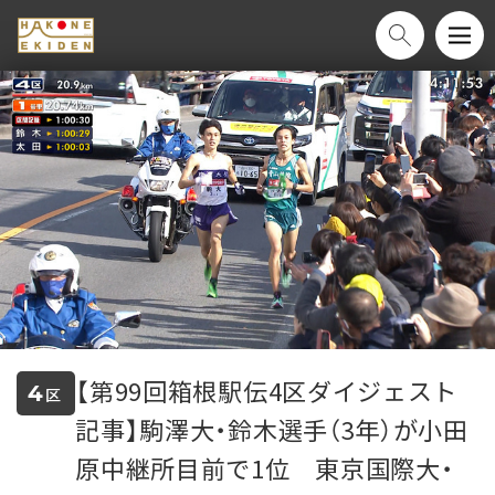
【第99回箱根駅伝4区ダイジェスト
4
区
記事】駒澤大・鈴木選手（3年）が小田
原中継所目前で1位　東京国際大・