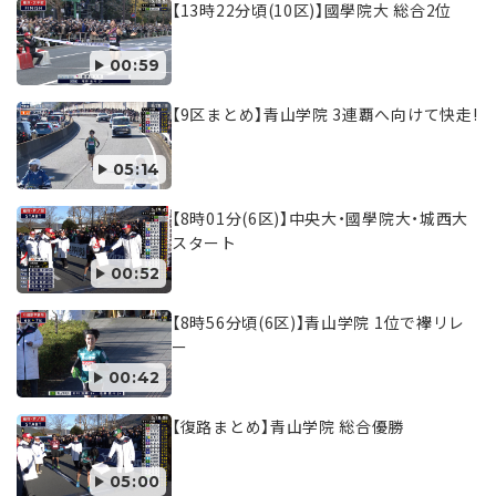
【13時22分頃(10区)】國學院大 総合2位
00:59
【9区まとめ】青山学院 3連覇へ向けて快走!
05:14
【8時01分(6区)】中央大・國學院大・城西大
スタート
00:52
【8時56分頃(6区)】青山学院 1位で襷リレ
ー
00:42
【復路まとめ】青山学院 総合優勝
05:00