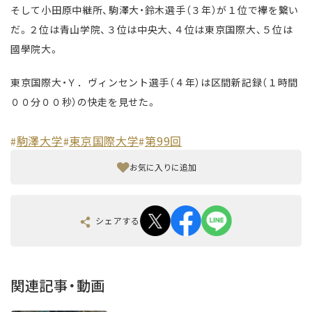
そして小田原中継所、駒澤大・鈴木選手（３年）が１位で襷を繋い
だ。２位は青山学院、３位は中央大、４位は東京国際大、５位は
國學院大。
東京国際大・Ｙ．ヴィンセント選手（４年）は区間新記録（１時間
００分００秒）の快走を見せた。
駒澤大学
東京国際大学
第99回
#
#
#
お気に入りに追加
シェアする
関連記事・動画