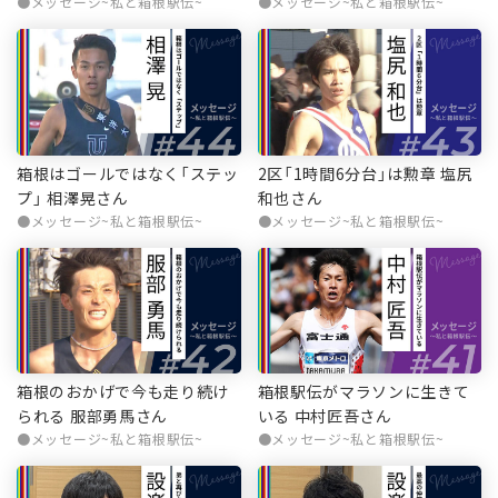
メッセージ~私と箱根駅伝~
メッセージ~私と箱根駅伝~
箱根はゴールではなく「ステッ
2区「1時間6分台」は勲章 塩尻
プ」 相澤晃さん
和也さん
メッセージ~私と箱根駅伝~
メッセージ~私と箱根駅伝~
箱根のおかげで今も走り続け
箱根駅伝がマラソンに生きて
られる 服部勇馬さん
いる 中村匠吾さん
メッセージ~私と箱根駅伝~
メッセージ~私と箱根駅伝~