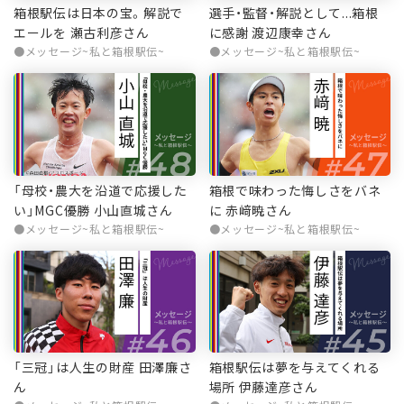
箱根駅伝は日本の宝。解説で
選手・監督・解説として...箱根
エールを 瀬古利彦さん
に感謝 渡辺康幸さん
メッセージ~私と箱根駅伝~
メッセージ~私と箱根駅伝~
「母校・農大を沿道で応援した
箱根で味わった悔しさをバネ
い」MGC優勝 小山直城さん
に 赤﨑暁さん
メッセージ~私と箱根駅伝~
メッセージ~私と箱根駅伝~
「三冠」は人生の財産 田澤廉さ
箱根駅伝は夢を与えてくれる
ん
場所 伊藤達彦さん