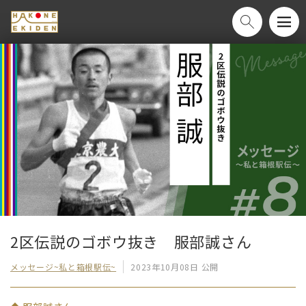
2区伝説のゴボウ抜き　服部誠さん
メッセージ~私と箱根駅伝~
2023年10月08日 公開