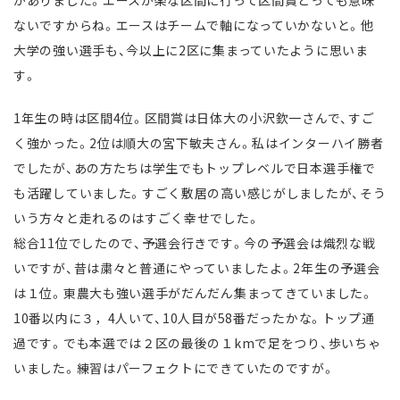
がありました。エースが楽な区間に行って区間賞とっても意味
ないですからね。エースはチームで軸になっていかないと。他
大学の強い選手も、今以上に2区に集まっていたように思いま
す。
1年生の時は区間4位。区間賞は日体大の小沢欽一さんで、すご
く強かった。2位は順大の宮下敏夫さん。私はインターハイ勝者
でしたが、あの方たちは学生でもトップレベルで日本選手権で
も活躍していました。すごく敷居の高い感じがしましたが、そう
いう方々と走れるのはすごく幸せでした。
総合11位でしたので、予選会行きです。今の予選会は熾烈な戦
いですが、昔は粛々と普通にやっていましたよ。2年生の予選会
は１位。東農大も強い選手がだんだん集まってきていました。
10番以内に３，4人いて、10人目が58番だったかな。トップ通
過です。でも本選では２区の最後の１kmで足をつり、歩いちゃ
いました。練習はパーフェクトにできていたのですが。