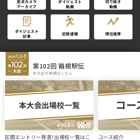
定点カメラ
ダイジェスト
切り抜き
アーカイブ
動画
動画
ダイジェスト
記録速報
順位推移
記事
第102回 箱根駅伝
本大会の情報はこちら
区間エントリー発表！出場校一覧はこ
コース紹介