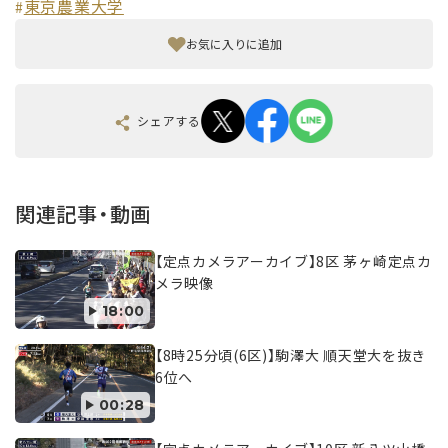
東京農業大学
#
お気に入りに追加
シェアする
関連記事・動画
【定点カメラアーカイブ】8区 茅ヶ崎定点カ
メラ映像
18:00
【8時25分頃(6区)】駒澤大 順天堂大を抜き
6位へ
00:28