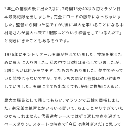
3年生の箱根の後に出た2月に、2時間13分40秒の初マラソン日
本最高記録を出しました。完全にロードの服部になっちゃいま
した。監督から聞いた話ですが、後に早大を率いることになる中
村清さんが農大へ来て「服部はどういう練習をしているんだ？」
と聞きにきたこともあるそうです。
1976年にモントリオール五輪が控えていました。牧場を継ぐた
めに農大に入りました。私の中では8割は決心していましたが、
2割くらいは何かモヤモヤしたものもありました。夢中でやって
いた競技じゃないですか。でもうちの親父と監督は強い約束を
していました。五輪に出ても出なくても、絶対に牧場に入ると。
農大の職員として残してもらい、マラソンで五輪を目指しまし
た。宗兄弟の練習とかいろいろ聞いて、ちょっとやりすぎていた
のかもしれません。代表選考レースでは折り返し地点を過ぎて
ペースダウン。スタートの時点で「今日は絶対ダメだ」と思って