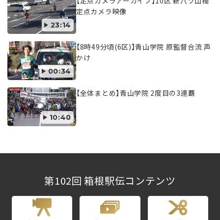
【定点カメラアーカイブ】10区 新八ツ山橋
定点カメラ映像
23:14
【8時49分頃(6区)】青山学院 原監督合流 声
かけ
00:34
【全体まとめ】青山学院 2度目の3連覇
10:40
第102回 箱根駅伝コンテンツ