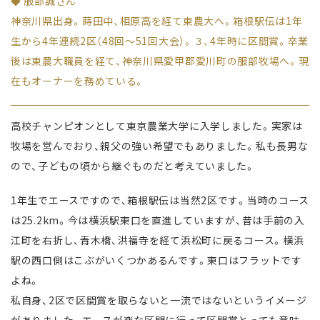
◆ 服部誠さん
神奈川県出身。蒔田中、相原高を経て東農大へ。箱根駅伝は1年
生から4年連続2区（48回～51回大会）。３、4年時に区間賞。卒業
後は東農大職員を経て、神奈川県愛甲郡愛川町の服部牧場へ。現
在もオーナーを務めている。
高校チャンピオンとして東京農業大学に入学しました。実家は
牧場を営んでおり、親父の強い希望でもありました。私も長男な
ので、子どもの頃から継ぐものだと考えていました。
1年生でエースですので、箱根駅伝は当然2区です。当時のコース
は25.2km。今は横浜駅東口を直進していますが、昔は手前の入
江町を右折し、青木橋、洪福寺を経て浜松町に戻るコース。横浜
駅の西口側はこぶがいくつかあるんです。東口はフラットです
よね。
私自身、2区で区間賞を取らないと一流ではないというイメージ