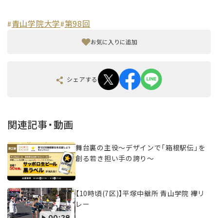
青山学院大学
第98回
#
#
お気に入りに追加
シェアする
関連記事・動画
舞台裏の主役〜デザインで「箱根駅伝」を
創る若き担い手の誇り〜
【10時頃(7区)】平塚中継所 青山学院 襷リ
レー
00:28