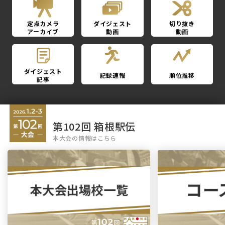
定点カメラ
ダイジェスト
切り抜き
アーカイブ
動画
動画
ダイジェスト
記録速報
順位推移
記事
第102回 箱根駅伝
本大会の情報はこちら