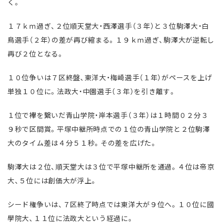
く。
１７ｋｍ過ぎ、２位順天堂大・西澤選手（３年）と３位駒澤大・白
鳥選手（２年）の差が再び縮まる。１９ｋｍ過ぎ、駒澤大が逆転し
再び２位となる。
１０位争いは７区終盤、東洋大・梅崎選手（１年）がペースを上げ
単独１０位に。法政大・中園選手（３年）を引き離す。
１位で襷を繋いだ青山学院・岸本選手（３年）は１時間０２分３
９秒で区間賞。平塚中継所時点での１位の青山学院と２位駒澤
大のタイム差は４分５１秒。その差を広げた。
駒澤大は２位、順天堂大は３位で平塚中継所を通過。４位は帝京
大、５位には創価大が浮上。
シード権争いは、７区終了時点では東洋大が９位へ。１０位に國
學院大、１１位に法政大という経過に。