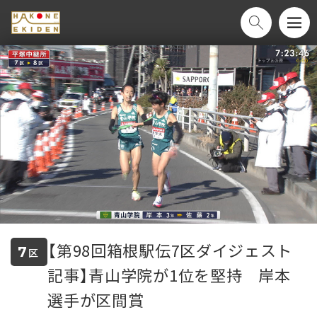
【第98回箱根駅伝7区ダイジェスト
7
区
記事】青山学院が1位を堅持　岸本
選手が区間賞