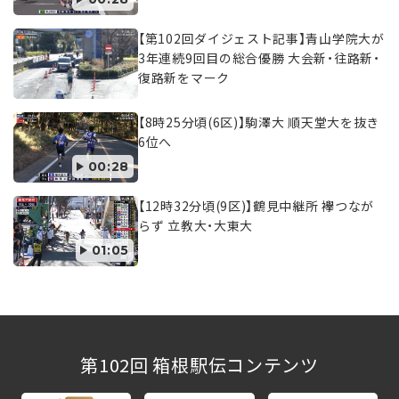
【第102回ダイジェスト記事】青山学院大が
3年連続9回目の総合優勝 大会新・往路新・
復路新をマーク
【8時25分頃(6区)】駒澤大 順天堂大を抜き
6位へ
00:28
【12時32分頃(9区)】鶴見中継所 襷つなが
らず 立教大・大東大
01:05
第102回 箱根駅伝コンテンツ