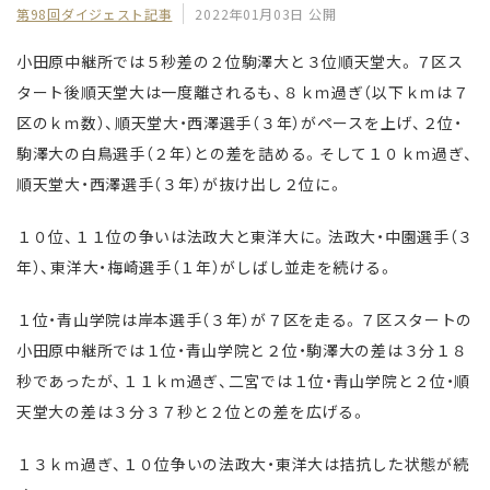
第98回ダイジェスト記事
2022年01月03日 公開
小田原中継所では５秒差の２位駒澤大と３位順天堂大。７区ス
タート後順天堂大は一度離されるも、８ｋｍ過ぎ（以下ｋｍは７
区のｋｍ数）、順天堂大・西澤選手（３年）がペースを上げ、２位・
駒澤大の白鳥選手（２年）との差を詰める。そして１０ｋｍ過ぎ、
順天堂大・西澤選手（３年）が抜け出し２位に。
１０位、１１位の争いは法政大と東洋大に。法政大・中園選手（３
年）、東洋大・梅崎選手（１年）がしばし並走を続ける。
１位・青山学院は岸本選手（３年）が７区を走る。７区スタートの
小田原中継所では１位・青山学院と２位・駒澤大の差は３分１８
秒であったが、１１ｋｍ過ぎ、二宮では１位・青山学院と２位・順
天堂大の差は３分３７秒と２位との差を広げる。
１３ｋｍ過ぎ、１０位争いの法政大・東洋大は拮抗した状態が続