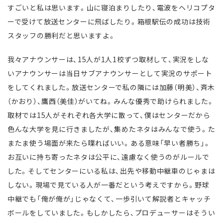
すごいと私は思います。山に寝泊まりしたり、電波をヘリコプタ
ーで受けて放送センターに飛ばしたり。箱根駅伝の成功は技術
スタッフの勝利だと思いますよ。
我々アナウンサーは、15人が1人1校ずつ取材して、実況をしな
いアナウンサーは当日サブアナウンサーとして実況のサポート
をしてくれました。放送センターで私の隣には加藤（明美）、斉木
（かおり）、鷹西（美佳）がいてね。みんな優秀で助けられました。
取材では15人がそれぞれ各大学に散って、僕はセンターだから
色んな大学を見に行きましたが、集めたネタはみんなで使う。た
またま使う場面が来たら喋ればいい。ある意味「早い者勝ち」。
お互いに持ち寄ったネタは公平に、遠慮なく使うのがルールで
した。そしてセンターにいる私は、出先や移動中継車のじゃまは
しない。現場で見ている人が一番だという考えですから。野球
中継でも「俺が俺が」じゃなくて、一歩引いて解説者とキャッチ
ボールをしていました。もしかしたら、プロデューサーはそうい