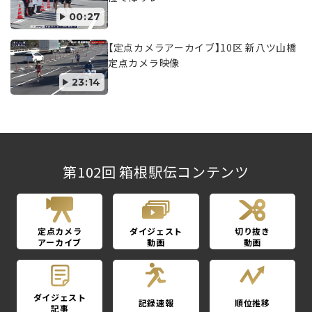
00:27
【定点カメラアーカイブ】10区 新八ツ山橋
定点カメラ映像
23:14
第102回 箱根駅伝コンテンツ
定点カメラ
ダイジェスト
切り抜き
アーカイブ
動画
動画
ダイジェスト
記録速報
順位推移
記事