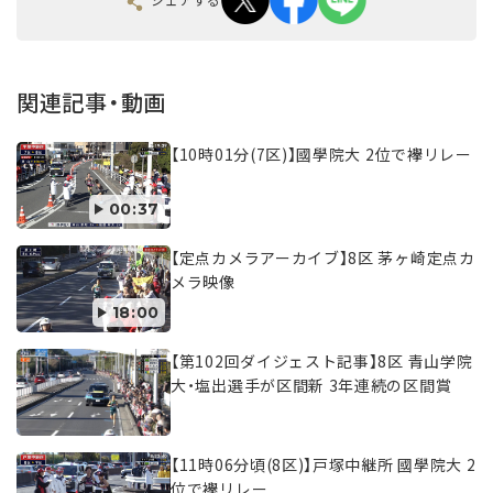
関連記事・動画
【10時01分(7区)】國學院大 2位で襷リレー
00:37
【定点カメラアーカイブ】8区 茅ヶ崎定点カ
メラ映像
18:00
【第102回ダイジェスト記事】8区 青山学院
大・塩出選手が区間新 3年連続の区間賞
【11時06分頃(8区)】戸塚中継所 國學院大 2
位で襷リレー