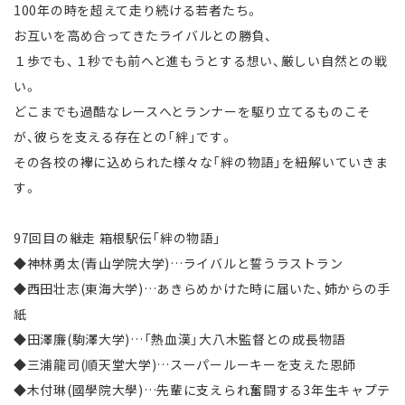
100年の時を超えて走り続ける若者たち。
お互いを高め合ってきたライバルとの勝負、
１歩でも、１秒でも前へと進もうとする想い、厳しい自然との戦
い。
どこまでも過酷なレースへとランナーを駆り立てるものこそ
が、彼らを支える存在との「絆」です。
その各校の襷に込められた様々な「絆の物語」を紐解いていきま
す。
97回目の継走 箱根駅伝「絆の物語」
◆神林勇太(青山学院大学)…ライバルと誓うラストラン
◆西田壮志(東海大学)…あきらめかけた時に届いた、姉からの手
紙
◆田澤廉(駒澤大学)…「熱血漢」大八木監督との成長物語
◆三浦龍司(順天堂大学)…スーパールーキーを支えた恩師
◆木付琳(國學院大學)…先輩に支えられ奮闘する3年生キャプテ