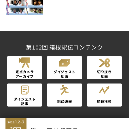
第102回 箱根駅伝コンテンツ
定点カメラ
ダイジェスト
切り抜き
アーカイブ
動画
動画
ダイジェスト
記録速報
順位推移
記事