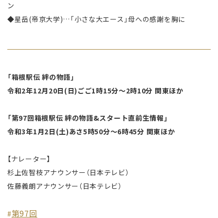
ン
◆星岳(帝京大学)…「小さな大エース」母への感謝を胸に
「箱根駅伝 絆の物語」
令和2年12月20日(日)ごご1時15分～2時10分 関東ほか
「第97回箱根駅伝 絆の物語&スタート直前生情報」
令和3年1月2日(土)あさ5時50分～6時45分 関東ほか
【ナレーター】
杉上佐智枝アナウンサー（日本テレビ）
佐藤義朗アナウンサー（日本テレビ）
第97回
#