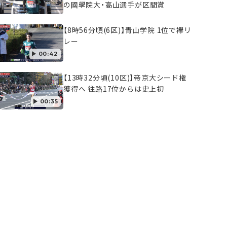
の國學院大・高山選手が区間賞
【8時56分頃(6区)】青山学院 1位で襷リ
レー
00:42
【13時32分頃(10区)】帝京大シード権
獲得へ 往路17位からは史上初
00:35