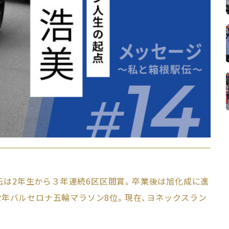
伝は2年生から３年連続6区区間賞。卒業後は旭化成に進
92年バルセロナ五輪マラソン8位。現在、ヨネックスラン