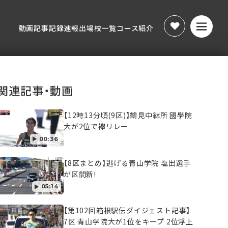
動画
記事
記録速報
出場校一覧
コース紹介
動画
記事
記録速報
出場校一覧
コース紹介
関連記事・動画
【12時13分頃(9区)】鶴見中継所 國學院
大が2位で襷リレー
00:36
【8区まとめ】逃げる青山学院 塩出選手
が区間新!
05:14
【第102回箱根駅伝ダイジェスト記事】
7区 青山学院大が1位をキープ 2位浮上