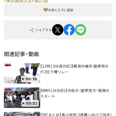
東京国際大学
第97回
#
#
お気に入りに追加
シェアする
関連記事・動画
【12時13分頃(9区)】鶴見中継所 國學院大
が2位で襷リレー
00:36
【8時01分(6区)】中央大・國學院大・城西大
スタート
00:52
【9区まとめ】青山学院 3連覇へ向けて快走!