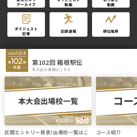
アーカイブ
動画
動画
ダイジェスト
記録速報
順位推移
記事
第102回 箱根駅伝
本大会の情報はこちら
区間エントリー発表！出場校一覧はこ
コース紹介