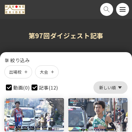
第97回ダイジェスト記事
絞り込み
出場校
大会
動画(0)
記事(12)