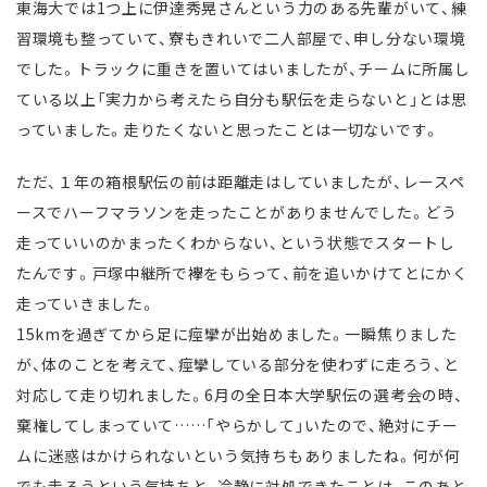
東海大では1つ上に伊達秀晃さんという力のある先輩がいて、練
習環境も整っていて、寮もきれいで二人部屋で、申し分ない環境
でした。トラックに重きを置いてはいましたが、チームに所属し
ている以上「実力から考えたら自分も駅伝を走らないと」とは思
っていました。走りたくないと思ったことは一切ないです。
ただ、１年の箱根駅伝の前は距離走はしていましたが、レースペ
ースでハーフマラソンを走ったことがありませんでした。どう
走っていいのかまったくわからない、という状態でスタートし
たんです。戸塚中継所で襷をもらって、前を追いかけてとにかく
走っていきました。
15kmを過ぎてから足に痙攣が出始めました。一瞬焦りました
が、体のことを考えて、痙攣している部分を使わずに走ろう、と
対応して走り切れました。6月の全日本大学駅伝の選考会の時、
棄権してしまっていて……「やらかして」いたので、絶対にチー
ムに迷惑はかけられないという気持ちもありましたね。何が何
でも走ろうという気持ちと、冷静に対処できたことは、このあと