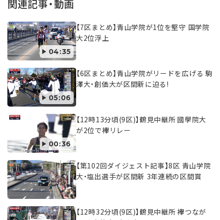
関連記事・動画
【7区まとめ】青山学院が1位を堅守 国学院
大2位浮上
04:35
【6区まとめ】青山学院がリードを広げる 駒
澤大・創価大が区間新に迫る!
05:06
【12時13分頃(9区)】鶴見中継所 國學院大
が2位で襷リレー
00:36
【第102回ダイジェスト記事】8区 青山学院
大・塩出選手が区間新 3年連続の区間賞
【12時32分頃(9区)】鶴見中継所 襷つなが