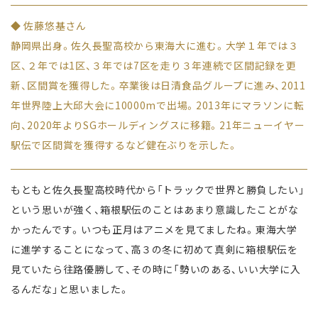
◆ 佐藤悠基さん
静岡県出身。佐久長聖高校から東海大に進む。大学１年では３
区、２年では1区、３年では7区を走り３年連続で区間記録を更
新、区間賞を獲得した。卒業後は日清食品グループに進み、2011
年世界陸上大邱大会に10000mで出場。2013年にマラソンに転
向、2020年よりSGホールディングスに移籍。21年ニューイヤー
駅伝で区間賞を獲得するなど健在ぶりを示した。
もともと佐久長聖高校時代から「トラックで世界と勝負したい」
という思いが強く、箱根駅伝のことはあまり意識したことがな
かったんです。いつも正月はアニメを見てましたね。東海大学
に進学することになって、高３の冬に初めて真剣に箱根駅伝を
見ていたら往路優勝して、その時に「勢いのある、いい大学に入
るんだな」と思いました。