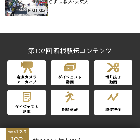
らず 立教大・大東大
01:05
第102回 箱根駅伝コンテンツ
定点カメラ
ダイジェスト
切り抜き
アーカイブ
動画
動画
ダイジェスト
記録速報
順位推移
記事