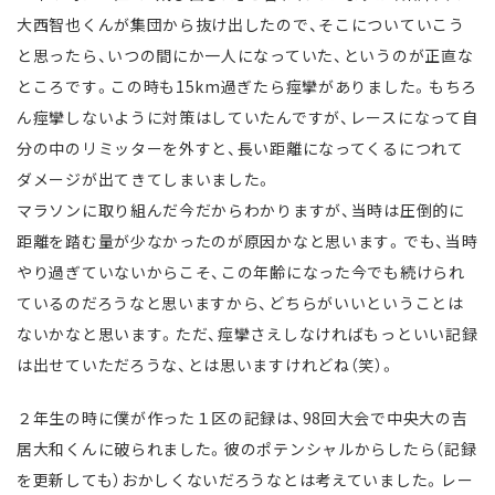
大西智也くんが集団から抜け出したので、そこについていこう
と思ったら、いつの間にか一人になっていた、というのが正直な
ところです。この時も15km過ぎたら痙攣がありました。もちろ
ん痙攣しないように対策はしていたんですが、レースになって自
分の中のリミッターを外すと、長い距離になってくるにつれて
ダメージが出てきてしまいました。
マラソンに取り組んだ今だからわかりますが、当時は圧倒的に
距離を踏む量が少なかったのが原因かなと思います。でも、当時
やり過ぎていないからこそ、この年齢になった今でも続けられ
ているのだろうなと思いますから、どちらがいいということは
ないかなと思います。ただ、痙攣さえしなければもっといい記録
は出せていただろうな、とは思いますけれどね（笑）。
２年生の時に僕が作った１区の記録は、98回大会で中央大の吉
居大和くんに破られました。彼のポテンシャルからしたら（記録
を更新しても）おかしくないだろうなとは考えていました。レー