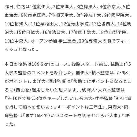
昨日、往路は1位創価大、2位東洋大、3位駒澤大、4位帝京大、5位
東海大、6位東京国際、7位順天堂大、8位神奈川大、9位國學院大、
10位拓殖大、11位早稲田大、12位青山学院、13位城西大、14位明
治大、15位日体大、16位法政大、17位国士舘大、18位山梨学院、
19位中央大、オープン参加 学生連合、20位専修大の順でフィニ
ッシュとなった。
本日の復路は109.6kmのコース。復路スタート前に、往路上位5
大学の監督のコメントを紹介した。創価大・榎木監督は「7・9区
がポイント」、東洋大・酒井監督は「復路ではポイントとなるとこ
ろに（西山を）起用したいと思います」、駒澤大・大八木監督は
「9・10区で最低3位をキープしたい」、帝京大・中野監督「9区は満
を持して橋本を使います。キーポイントは三年生」、東海大・両
角監督は「まず（6区で）いいスタートを切るところが大事」と語
った。