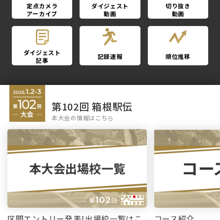
定点カメラ
ダイジェスト
切り抜き
アーカイブ
動画
動画
ダイジェスト
記録速報
順位推移
記事
第102回 箱根駅伝
本大会の情報はこちら
区間エントリー発表！出場校一覧はこ
コース紹介