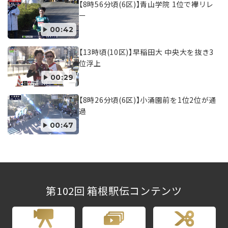
【8時56分頃(6区)】青山学院 1位で襷リレ
ー
00:42
【13時頃(10区)】早稲田大 中央大を抜き3
位浮上
00:29
【8時26分頃(6区)】小涌園前を1位2位が通
過
00:47
第102回 箱根駅伝コンテンツ