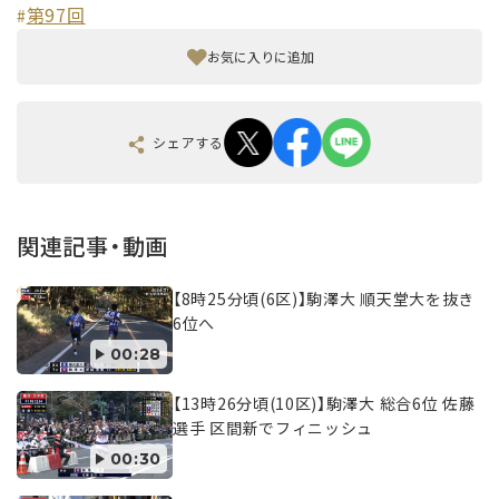
第97回
#
お気に入りに追加
シェアする
関連記事・動画
【8時25分頃(6区)】駒澤大 順天堂大を抜き
6位へ
00:28
【13時26分頃(10区)】駒澤大 総合6位 佐藤
選手 区間新でフィニッシュ
00:30