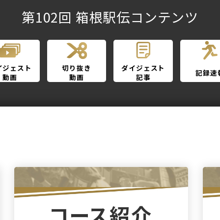
第102回 箱根駅伝コンテンツ
イジェスト
切り抜き
ダイジェスト
記録速
動画
動画
記事