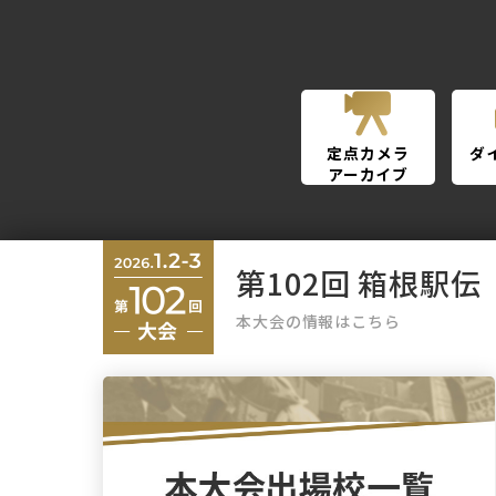
定点カメラ
ダ
アーカイブ
第102回 箱根駅伝
本大会の情報はこちら