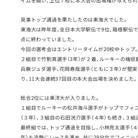
イムを競い、上位７校に本大会の出場権が与えられ
見事トップ通過を果たしたのは東海大でした。
東海大は昨年度、全日本大学駅伝で9位、箱根駅伝で
点に終わっていました。
今回の選考会はエントリータイムが20校中トップ
２組目で竹割真選手（3年）が２着、ルーキーの檜
兵藤ジュダ選手、花岡寿哉選手（ともに３年）が堅実な
り、11大会連続37回目の本大会出場を決めました。
総合2位には東洋大が入りました。
１組目でルーキーの松井海斗選手がトップでフィ
（３年）、３組目の石田洸介選手（４年）も続き、３
最終組では、トップ通過を目指し、小林亮太選手（
年）も冷静にレースを進め、共に28分台でフィニ