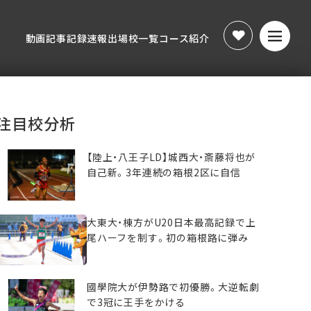
動画
記事
記録速報
出場校一覧
コース紹介
動画
記事
記録速報
出場校一覧
コース紹介
注目校分析
【陸上・八王子LD】城西大・斎藤将也が
自己新。3年連続の箱根2区に自信
大東大・棟方がU20日本最高記録で上
尾ハーフを制す。初の箱根路に弾み
國學院大が伊勢路で初優勝。大逆転劇
で3冠に王手をかける