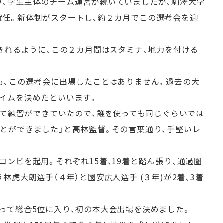
、学生主体のチーム運営が続いていましたが、駒澤大学
就任。新体制がスタートし、約２カ月でこの選考会を迎
りきれるように、この２カ月間はスタミナ、地力を付ける
も、この選考会に出場したことはありません。過去の大
イムを決めたといいます。
って練習ができていたので、誰を使っても同じぐらいでは
とができました」と高林監督。その言葉通り、手堅いレ
ンビを起用。それぞれ15着、19着と踏ん張り、通過圏
虎大朗選手（４年）と國安広人選手 (３年)が2着、3着
って総合5位に入り、初の本大会出場を決めました。