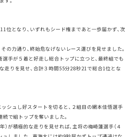
ます。
11位となり、いずれもシード権まであと一歩届かず、次
。その力通り、終始危なげないレース運びを見せました。
垣蒼選手が５着と好走し総合トップに立つと、最終組でも
走りを見せ、合計３時間55分28秒21で総合1位とな
ニッシュし好スタートを切ると、２組目の網本佳悟選手
組連続で組トップを奪いました。
４年）が積極的な走りを見せれば、主将の梅崎蓮選手（４
ッシュしました。東海大には約9秒届かずトップ通過はな