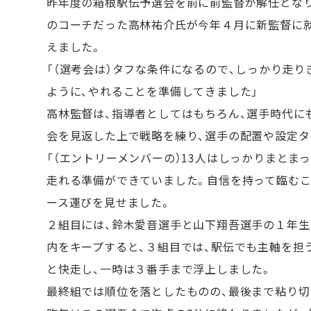
昨年度の箱根駅伝予選会を前に前監督が解任となり
のコーチだった高林祐介氏が今年４月に新監督に
えました。
「（選考会は）タフな条件になるので、しっかり走
ように、やれることを準備してきました」
高林監督は、指導者としてはもちろん、選手時代に
会を見返した上で戦略を練り、選手の配置や設定タ
「（エントリーメンバーの）13人はしっかりまとま
走れる準備ができていました。自信を持って臨むこ
ース運びを見せました。
２組目には、鈴木愛音選手と山下翔吾選手の１年生コ
内をキープすると、３組目では、駅伝でも主軸を担う林
と快走し、一時は３番手まで浮上しました。
最終組では順位を落としたものの、最後まで粘り切