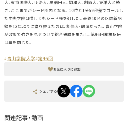
大、東京国際大、明治大、早稲田大、駒澤大、創価大、東洋大と続
き、ここまでがシード圏内となる。10位と1分59秒差でゴールし
た中央学院は惜しくもシード権を逃した。最終10区の区間新記
録を13年ぶりに塗り替えたのは、創価大・嶋津だった。青山学院
が改めて強さを見せつけて総合優勝を果たし、第96回箱根駅伝
は幕を閉じた。
青山学院大学
第96回
#
#
お気に入りに追加
シェアする
関連記事・動画