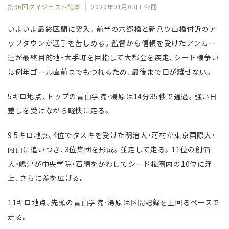
第96回ダイジェスト記事
2020年01月03日 公開
いよいよ最終区間に突入。前半の六郷橋と新八ツ山橋付近のア
ップダウンが選手を苦しめる。監督から信頼を受けたアンカー
達が最終目的地・大手町を目指して大都会を疾走、シード権争い
は例年ゴール直前までもつれるため、最後まで目が離せない。
5キロ地点、トップの青山学院・湯原は14分35秒で通過。強い日
差しを受けながら軽快に走る。
9.5キロ地点、4位でタスキを受けた明治大・河村が東京国際大・
内山に追いつき、3位集団を形成。並走して走る。11位の創価
大・嶋津が中央学院・石綿をかわしてシード権圏内の10位に浮
上、さらに差を広げる。
11キロ地点、先頭の青山学院・湯原は区間記録を上回るペースで
走る。