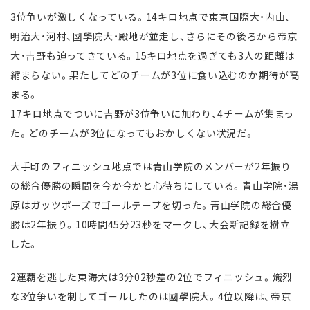
3位争いが激しくなっている。14キロ地点で東京国際大・内山、
明治大・河村、國學院大・殿地が並走し、さらにその後ろから帝京
大・吉野も迫ってきている。15キロ地点を過ぎても3人の距離は
縮まらない。果たしてどのチームが3位に食い込むのか期待が高
まる。
17キロ地点でついに吉野が3位争いに加わり、4チームが集まっ
た。どのチームが3位になってもおかしくない状況だ。
大手町のフィニッシュ地点では青山学院のメンバーが2年振り
の総合優勝の瞬間を今か今かと心待ちにしている。青山学院・湯
原はガッツポーズでゴールテープを切った。青山学院の総合優
勝は2年振り。10時間45分23秒をマークし、大会新記録を樹立
した。
2連覇を逃した東海大は3分02秒差の2位でフィニッシュ。熾烈
な3位争いを制してゴールしたのは國學院大。4位以降は、帝京