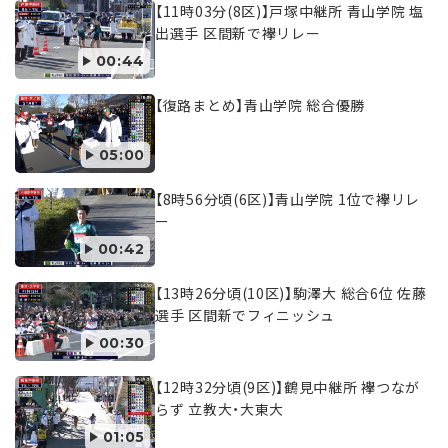
【11時03分(8区)】戸塚中継所 青山学院 塩
出選手 区間新で襷リレー
00:44
【復路まとめ】青山学院 総合優勝
05:00
【8時56分頃(6区)】青山学院 1位で襷リレ
ー
00:42
【13時26分頃(10区)】駒澤大 総合6位 佐藤
選手 区間新でフィニッシュ
00:30
【12時32分頃(9区)】鶴見中継所 襷つなが
らず 立教大・大東大
01:05