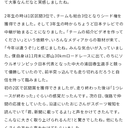
て大事なんだなと実感しましたね。
2年生の時は1区区間3位で、チームも総合3位となりシード権を
獲得できました。そして3年生の時からちょうど日本テレビでの
中継が始まることになりました。「チームの紹介ビデオを作って
ください」という依頼や、いろんなメディアからの取材が来て、
「今年は違うぞ！」と感じましたね。みんな気合いが入っていまし
た。僕自身は11月末に郡山30kmロードレースに出て、のちにソ
ウルオリンピック日本代表となった中大の浦田春生選手と競っ
て優勝していたので、前半突っ込んでも走り切れるだろうと自
信を持って臨みました。
初の2区で区間賞を獲得できましたが、走り終わった後は「1つレ
ースが終わった」ぐらいの感覚だったんです。次の日、復路で仲
間の応援をしていたら、沿道にいたおじさんがスポーツ報知を
読んでいて「君、新聞に載ってるよ！」と声をかけてきたんです。
こんなに大きく取り上げられるんだ！と驚きでしたね。他にもた
くさんの方から声をかけてもらいました。