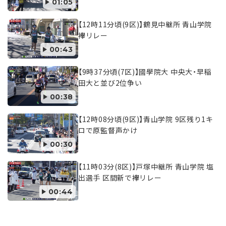
01:05
【12時11分頃(9区)】鶴見中継所 青山学院
襷リレー
00:43
【9時37分頃(7区)】國學院大 中央大・早稲
田大と並び2位争い
00:38
【12時08分頃(9区)】青山学院 9区残り1キ
ロで原監督声かけ
00:30
【11時03分(8区)】戸塚中継所 青山学院 塩
出選手 区間新で襷リレー
00:44