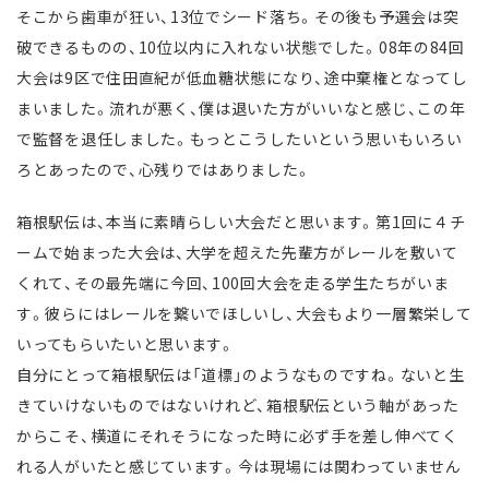
そこから歯車が狂い、13位でシード落ち。その後も予選会は突
破できるものの、10位以内に入れない状態でした。08年の84回
大会は9区で住田直紀が低血糖状態になり、途中棄権となってし
まいました。流れが悪く、僕は退いた方がいいなと感じ、この年
で監督を退任しました。もっとこうしたいという思いもいろい
ろとあったので、心残りではありました。
箱根駅伝は、本当に素晴らしい大会だと思います。第1回に４チ
ームで始まった大会は、大学を超えた先輩方がレールを敷いて
くれて、その最先端に今回、100回大会を走る学生たちがいま
す。彼らにはレールを繋いでほしいし、大会もより一層繁栄して
いってもらいたいと思います。
自分にとって箱根駅伝は「道標」のようなものですね。ないと生
きていけないものではないけれど、箱根駅伝という軸があった
からこそ、横道にそれそうになった時に必ず手を差し伸べてく
れる人がいたと感じています。今は現場には関わっていません