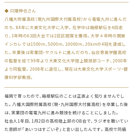
◆ 只隈伸也さん
八幡大附属高校（現九州国際大付属高校）から電電九州に進んだ
のち、84年に大東文化大学に入学。在学中は箱根駅伝を4回走
り、3年時の63回大会では2区区間賞を獲得。大学４年時の関東
インカレでは1500m、5000m、10000m、20kmの4冠を達成し
た。卒業後は実業団・ヤクルトに進んだのち、仙台育英学園高校
の監督を経て99年より大東文化大学陸上競技部コーチ、2000年
より同監督。2008年に退任し、現在は大東文化大学スポーツ・健
康科学部教授。
福岡で育ったので、箱根駅伝のことは正直よく知りませんでし
た。八幡大国際附属高校（現・九州国際大付属高校）を卒業した後
は、実業団の電電九州に進み競技を続けることにしました。
社会人1年目、1月2日の高校陸上部のOB会で、ラジオを聴いてい
た恩師が「あいつはすごいぞ」と言い出したんです。高校で同級