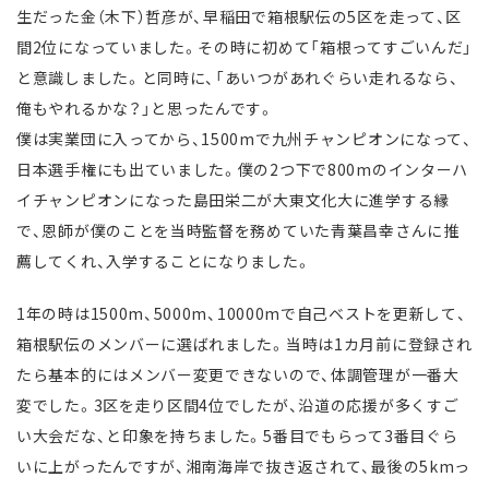
生だった金（木下）哲彦が、早稲田で箱根駅伝の5区を走って、区
間2位になっていました。その時に初めて「箱根ってすごいんだ」
と意識しました。と同時に、「あいつがあれぐらい走れるなら、
俺もやれるかな？」と思ったんです。
僕は実業団に入ってから、1500mで九州チャンピオンになって、
日本選手権にも出ていました。僕の2つ下で800mのインターハ
イチャンピオンになった島田栄二が大東文化大に進学する縁
で、恩師が僕のことを当時監督を務めていた青葉昌幸さんに推
薦してくれ、入学することになりました。
1年の時は1500m、5000m、10000mで自己ベストを更新して、
箱根駅伝のメンバーに選ばれました。当時は1カ月前に登録され
たら基本的にはメンバー変更できないので、体調管理が一番大
変でした。3区を走り区間4位でしたが、沿道の応援が多くすご
い大会だな、と印象を持ちました。5番目でもらって3番目ぐら
いに上がったんですが、湘南海岸で抜き返されて、最後の5kmっ