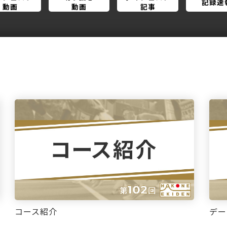
記録速
動画
動画
記事
コース紹介
デー