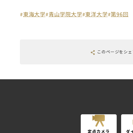
東海大学
青山学院大学
東洋大学
第96回
#
#
#
#
このページを
シェ
定点カメラ
ダ