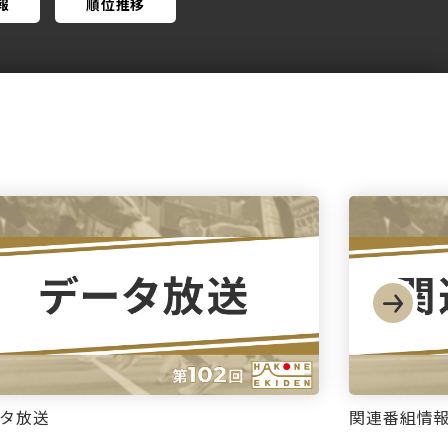
報
順位推移
タ放送
関連番組情