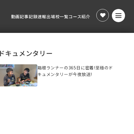
動画
記事
記録速報
出場校一覧
コース紹介
動画
記事
記録速報
出場校一覧
コース紹介
ドキュメンタリー
箱根ランナーの365日に密着!至極のド
キュメンタリーが今夜放送!