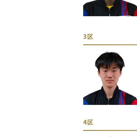
3区
4区