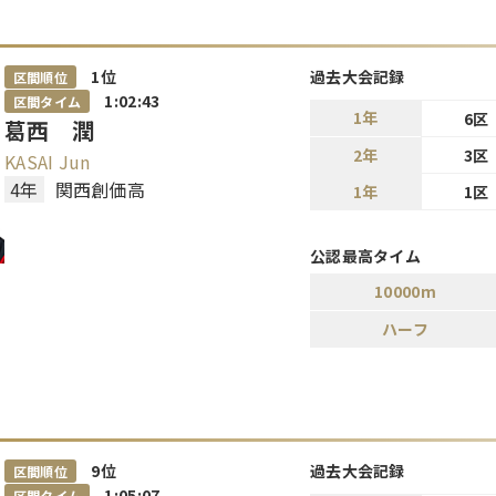
1
位
過去大会記録
区間順位
1:02:43
区間タイム
1年
6区
葛西 潤
2年
3区
KASAI Jun
4年
関西創価高
1年
1区
公認最高タイム
10000m
ハーフ
9
位
過去大会記録
区間順位
1:05:07
区間タイム