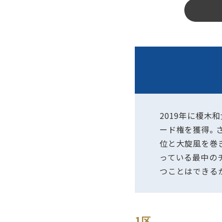
2019年に榎木
ード権を獲得。
位と大旋風を巻
っている最中の
つことはできる
1区