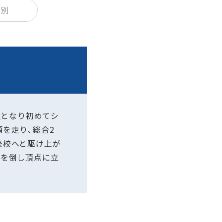
校別
位となり初めてシ
を走り、総合2
豪校へと駆け上が
豪を倒し頂点に立