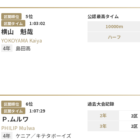
5
位
公認最高タイム
区間順位
1:03:02
区間タイム
10000m
横山 魁哉
ハーフ
YOKOYAMA Kaiya
4年
島田高
6
位
過去大会記録
区間順位
1:07:29
区間タイム
2年
2区
Ｐ.ムルワ
3年
2区
PHILIP Mulwa
4年
ケニア／キテタボーイズ