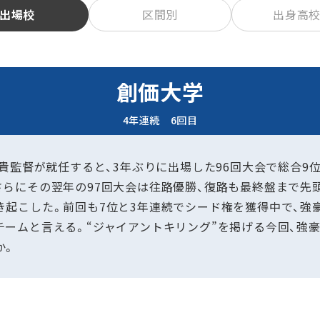
出場校
区間別
出身高
創価大学
4年連続 6回目
和貴監督が就任すると、3年ぶりに出場した96回大会で総合9
さらにその翌年の97回大会は往路優勝、復路も最終盤まで先頭
き起こした。前回も7位と3年連続でシード権を獲得中で、強
チームと言える。“ジャイアントキリング”を掲げる今回、強
か。