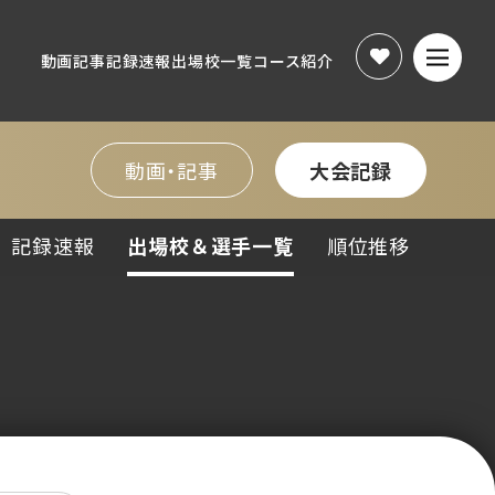
動画
記事
記録速報
出場校一覧
コース紹介
動画
記事
記録速報
出場校一覧
コース紹介
動画・記事
大会記録
記録速報
出場校＆選手一覧
順位推移