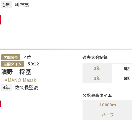
1年
利府高
4
位
過去大会記録
区間順位
59:12
区間タイム
2年
6区
濱野 将基
3年
6区
HAMANO Masaki
4年
佐久長聖高
公認最高タイム
10000m
ハーフ