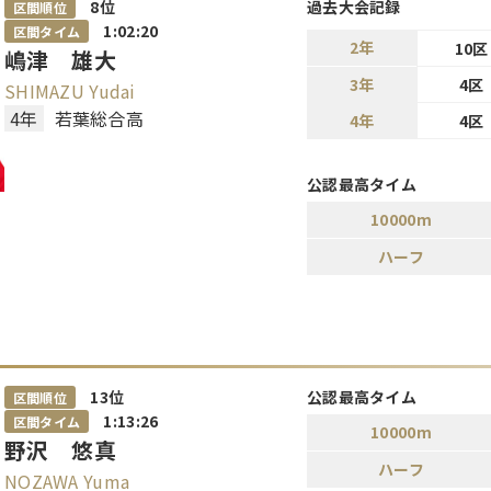
8
位
過去大会記録
区間順位
1:02:20
区間タイム
2年
10区
嶋津 雄大
3年
4区
SHIMAZU Yudai
4年
若葉総合高
4年
4区
公認最高タイム
10000m
ハーフ
13
位
公認最高タイム
区間順位
1:13:26
区間タイム
10000m
野沢 悠真
ハーフ
NOZAWA Yuma