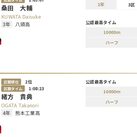
2年
3区
桑田 大輔
KUWATA Daisuke
公認最高タイム
3年
八頭高
10000m
ハーフ
2
位
公認最高タイム
区間順位
1:08:23
区間タイム
10000m
緒方 貴典
ハーフ
OGATA Takanori
4年
熊本工業高