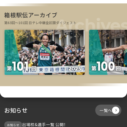
箱根駅伝アーカイブ
第63回～101回 日テレ中継全区間ダイジェスト
お知らせ
一覧へ
出場校&選手一覧 公開！
お知らせ