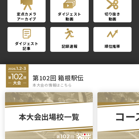
定点カメラ
ダイジェスト
切り抜き
アーカイブ
動画
動画
ダイジェスト
記録速報
順位推移
記事
第102回 箱根駅伝
本大会の情報はこちら