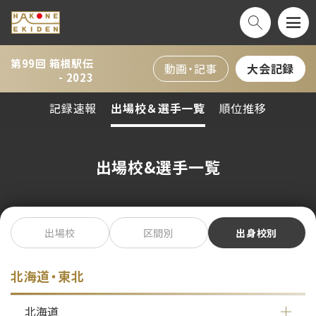
第99回 箱根駅伝
動画・記事
大会記録
- 2023
記録速報
出場校＆選手一覧
順位推移
出場校&選手一覧
出場校
区間別
出身校別
北海道・東北
北海道