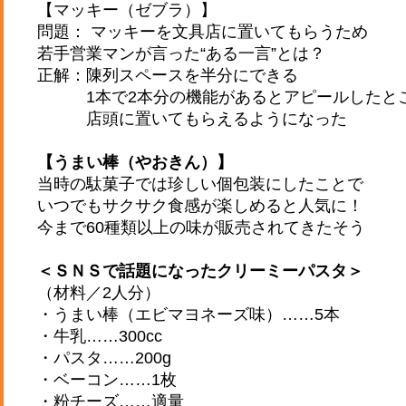
【マッキー（ゼブラ）】
問題： マッキーを文具店に置いてもらうため
若手営業マンが言った“ある一言”とは？
正解：陳列スペースを半分にできる
1本で2本分の機能があるとアピールしたと
店頭に置いてもらえるようになった
【うまい棒（やおきん）】
当時の駄菓子では珍しい個包装にしたことで
いつでもサクサク食感が楽しめると人気に！
今まで60種類以上の味が販売されてきたそう
＜ＳＮＳで話題になったクリーミーパスタ＞
（材料／2人分）
・うまい棒（エビマヨネーズ味）……5本
・牛乳……300cc
・パスタ……200g
・ベーコン……1枚
・粉チーズ……適量