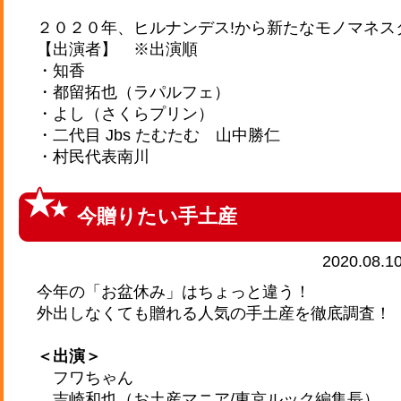
２０２０年、ヒルナンデス!から新たなモノマネス
【出演者】 ※出演順
・知香
・都留拓也（ラパルフェ）
・よし（さくらプリン）
・二代目 Jbs たむたむ 山中勝仁
・村民代表南川
今贈りたい手土産
2020.08.1
今年の「お盆休み」はちょっと違う！
外出しなくても贈れる人気の手土産を徹底調査！
＜出演＞
フワちゃん
吉崎和也（お土産マニア/東京ルック編集長）