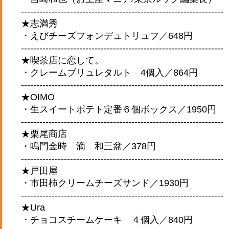
------------------------------------------------------------------
★志満秀
・えびチーズフォンデュトリュフ／648円
------------------------------------------------------------------
★喫茶店に恋して。
・クレームブリュレタルト 4個入／864円
------------------------------------------------------------------
★OIMO
・生スイートポテト定番６個ボックス／1950円
------------------------------------------------------------------
★栗尾商店
・鳴門金時 滴 和三盆／378円
------------------------------------------------------------------
★戸田屋
・市田柿クリームチーズサンド／1930円
------------------------------------------------------------------
★Ura
・チョコスチームケーキ ４個入／840円