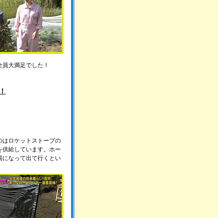
全員大満足でした！
！
のはロケットストーブの
を供給しています。ホー
湯になって出て行くとい