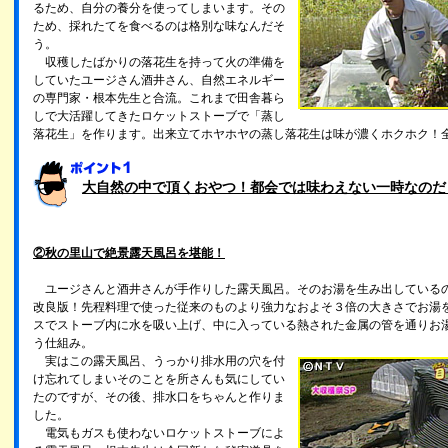
るため、自分の養分を使ってしまいます。その
ため、採れたてを食べるのは格別な味なんだそ
う。
収穫したばかりの落花生を持って火の準備を
していたユージさん酒井さん、自然エネルギー
の専門家・根本先生と合流。これまで田舎暮ら
しで大活躍してきたロケットストーブで「蒸し
落花生」を作ります。出来立てホヤホヤの蒸し落花生は味が濃くホクホク！
大自然の中で頂くおやつ！都会では味わえない一時なのだ
②秋の里山で絶景露天風呂を堪能！
ユージさんと酒井さんが手作りした露天風呂。そのお湯を生み出している
改良版！先程料理で使った従来のものより強力なおよそ３倍の大きさでお湯
スでストーブ内に水を吸い上げ、中に入っている熱された金属の管を通りお
う仕組み。
実はこの露天風呂、うっかり排水用の穴を付
け忘れてしまいそのことを所さんも気にしてい
たのですが、その後、排水口をちゃんと作りま
した。
電気もガスも使わないロケットストーブによ