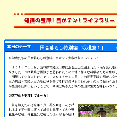
田舎暮らし特別編［収穫祭１］
科学者たちの田舎暮らし特別編！目がテン大収穫祭スペシャル１
２０１４年１１月、茨城県常陸太田市にある里山に囲まれた不毛な荒れ地
来ました。作物栽培は困難かと思われたこの土地に様々な科学者たちが集結
て開墾していきました。そして２０１５年１１月、この長期実験企画がスタ
里の周辺・常陸太田の地に秋を告げる行灯祭りも行われ多くの人で賑わうあ
が里山を訪問。ということで、今回は所さんが秋の里山の魅力を味わいつく
①落花生を収穫して食べる！
苗を植えたのは今年５月。花が咲き、花が枯
れるまで半年間に渡って成長を見守ってきた落
花生を収穫。落花生は収穫した後も呼吸を続け