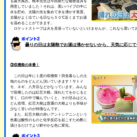
る露天風呂。根本先生は今回新たな秘密道具を
用意していました！それは、黒いパイプの中に
水を貯め、太陽の光を集めて水を沸かす装置。
太陽がよく出ている日なら５０℃近くまでお湯
を温めることができます。
ロケットストーブは火を見張っていないといけませんが、これなら置いて
曇りの日は太陽熱でお湯は沸かせないから、天気に応じて
③収穫祭の本番！
この日は年に１度の収穫祭！田舎暮らしの土
地のものをどんどん頂いていきます！サトイ
モ、ネギ、八升豆などがなっています。みんな
で収穫したのは紅芯大根。採れたてをかじると
甘く、口の中で噛んでいくと、その甘みはどん
どん倍増。紅芯大根は普通の大根よりも辛味が
少なく甘いのが特徴なんです。
また、紅芯大根の赤いアントシアニンという
色素は酸性のものと化学反応を起こすため酢に
漬けるだけでより鮮やかな色に変化。