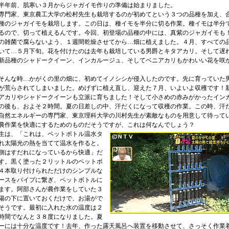
年前、肌寒い３月からジャガイモ作りの準備は始まりました。
門家、東京農工大学の松村先生も栽培するのが初めてという３つの品種を加え、
種のジャガイモを栽培します。この日は、種イモを半分に切る作業。種イモは半分
るので、切って植えるんです。今回、初登場の品種の中には、真紫のジャガイモも
の雑菌で腐らないよう、１週間乾燥させてから…畑に植えました。４月、すべての
いて…５月下旬。花を付けたのは去年も栽培している男爵とキタアカリ。そして遅
新品種のシャドークイーン、インカルージュ、そしてベニアカリもかわいい花を咲
んな時…かがくの里の畑に、初めてイノシシが侵入したのです。先に育っていた
が荒らされてしまいました。めげずに植え直し、迎えた７月、いよいよ収穫です！
アカリやシャドークイーンも立派に育ちました！そして小さめの赤みがかったイン
の後も、およそ２時間。夏の日差しの中、汗だくになって収穫の作業。この時、汗
自然エネルギーの専門家、東京理科大学の川村先生が素敵なものを用意して待って
農作業を快適にするためのものだそうですが、これは何なんでしょう？
は、「これは、ペットボトル温水タ
れ太陽光の熱を当てて温水を作ると。
側はすだれになっているから快適」だ
す。黒く塗った２リットルのペットボ
４本取り付けられただけのシンプルな
ースをパイプに繋ぎ、ペットボトルに
ます。阿部さんが農作業をしていた３
陽の下に置いておくだけで、お湯がで
そうです。最初に入れた水の温度は２
時間でなんと３８度になりました。夏
ーには十分な温度です！去年、作った露天風呂へ装置を移動させて、さっそく作業