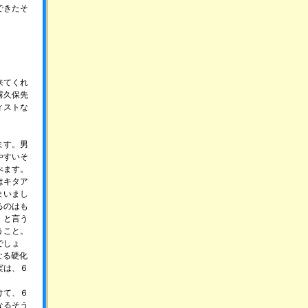
できたそ
来てくれ
露久保先
ィストな
ます。男
やすいそ
べます。
はキタア
まいまし
るのはも
」と言う
うこと。
でしょ
なる硬化
実は、６
けて、６
なるそう