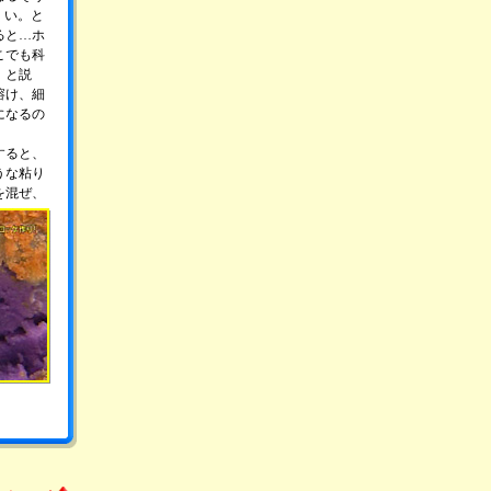
くい。と
ると…ホ
こでも科
」と説
溶け、細
になるの
すると、
うな粘り
を混ぜ、
。