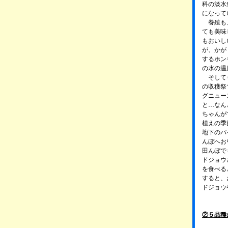
科の淡水
になって
養殖も、
ても美味
もおいし
が、かが
するホン
の水の温
そしても
の収穫祭
グニュー
と…なん
ちゃんが
植えの季
地下のパ
んぼへお
田んぼで
ドジョウ
を食べる
すると、
ドジョウ
②５品種