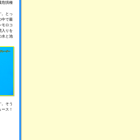
滅危惧種
す。とっ
の中で最
ンモロコ
間入りを
の水と池
す。そう
ュース！