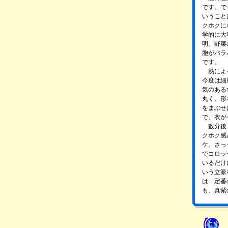
です。で
いうこと
クホクに
学的に大
明。野菜
胞がバラ
です。
熱によっ
今度は細
気のある
丸く、形
をまぶせ
で、衣が
数分後…
クホク感
ケ。さっ
でコロッ
いるだけ
いう立派
は…定番
も、真紫