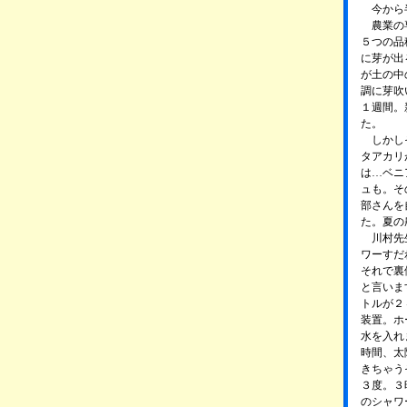
今から半
農業の専
５つの品
に芽が出
が土の中
調に芽吹
１週間。
た。
しかしそ
タアカリ
は…ベニ
ュも。そ
部さんを
た。夏の
川村先生
ワーすだ
それで裏
と言いま
トルが２
装置。ホ
水を入れ
時間、太
きちゃう
３度。３
のシャワ