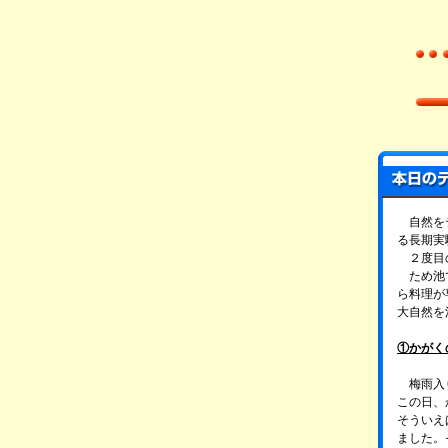
自然をテ
る長期実
２度目の
ため池で
ら料理が
大自然を
①かがく
梅雨入り
この日、
そういえ
ました。