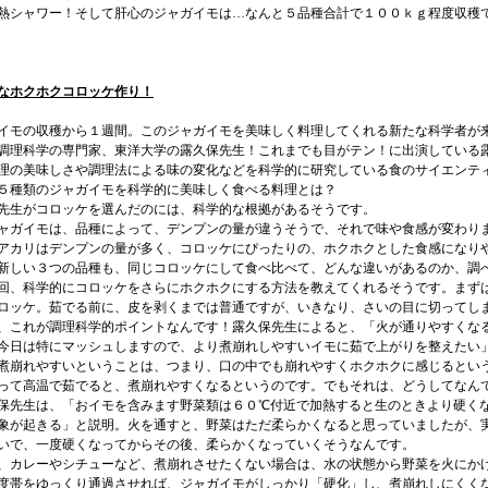
熱シャワー！そして肝心のジャガイモは…なんと５品種合計で１００ｋｇ程度収穫
なホクホクコロッケ作り！
モの収穫から１週間。このジャガイモを美味しく料理してくれる新たな科学者が
調理科学の専門家、東洋大学の露久保先生！これまでも目がテン！に出演している
理の美味しさや調理法による味の変化などを科学的に研究している食のサイエンテ
５種類のジャガイモを科学的に美味しく食べる料理とは？
生がコロッケを選んだのには、科学的な根拠があるそうです。
ガイモは、品種によって、デンプンの量が違うそうで、それで味や食感が変わり
アカリはデンプンの量が多く、コロッケにぴったりの、ホクホクとした食感になり
新しい３つの品種も、同じコロッケにして食べ比べて、どんな違いがあるのか、調
回、科学的にコロッケをさらにホクホクにする方法を教えてくれるそうです。まず
ロッケ。茹でる前に、皮を剥くまでは普通ですが、いきなり、さいの目に切ってし
、これが調理科学的ポイントなんです！露久保先生によると、「火が通りやすくな
今日は特にマッシュしますので、より煮崩れしやすいイモに茹で上がりを整えたい
煮崩れやすいということは、つまり、口の中でも崩れやすくホクホクに感じるとい
って高温で茹でると、煮崩れやすくなるというのです。でもそれは、どうしてなん
保先生は、「おイモを含みます野菜類は６０℃付近で加熱すると生のときより硬く
象が起きる」と説明。火を通すと、野菜はただ柔らかくなると思っていましたが、
いで、一度硬くなってからその後、柔らかくなっていくそうなんです。
カレーやシチューなど、煮崩れさせたくない場合は、水の状態から野菜を火にか
度帯をゆっくり通過させれば、ジャガイモがしっかり「硬化」し、煮崩れしにくく