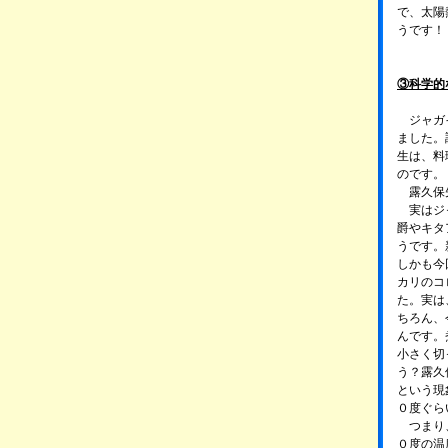
で、太陽
うです！
③科学的
ジャガイ
ました。
生は、料
のです。
露久保先
実はジャ
爵やキタ
うです。
しかも今
カリのコ
た。実は
ちろん、
んです。
小さく切
う？露久
という現
０度ぐら
つまり、
０度の温