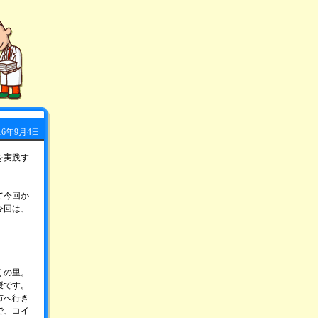
16年9月4日
を実践す
て今回か
今回は、
くの里。
授です。
市へ行き
で、コイ