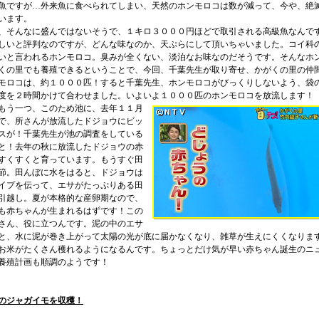
魚ですが…外来魚に食べられてしまい、天然のホンモロコは数が減って、今や、絶
います。
そんなに盛んではないそうで、１キロ３０００円ほどで取引される高級魚なんで
しいと評判なのですが、どんな味なのか、天ぷらにして頂いちゃいました。コイ科
いと言われるホンモロコ。臭みが全くない、淡泊なお味なのだそうです。そんなホ
くの里でも養殖できるということで、今回、千葉先生が取り寄せ、かがくの里の仲
モロコは、約１０００匹！すると千葉先生、ホンモロコがびっくりしないよう、袋
度を２時間かけて合わせました。いよいよ１０００匹のホンモロコを放流します！
う一つ、このため池に、去年１１月
で、所さんが放流したドジョウにビッ
スが！千葉先生が池の調査をしている
と！去年の秋に放流したドジョウの赤
すくすくと育っています。もうすぐ田
節。田んぼに水をはると、ドジョウは
イプを伝って、エサがたっぷりある田
引越し。夏が本格的な産卵期なので、
も赤ちゃんが生まれるはずです！この
さん、役に立つんです。泥の中のエサ
と、水に泥が巻き上がって太陽の光が底に届かなくなり、雑草が生えにくくなりま
お米がたくさん穫れるようになるんです。ちょっとだけ気が早い赤ちゃん誕生のニ
養殖計画も順調のようです！
のジャガイモを収穫！