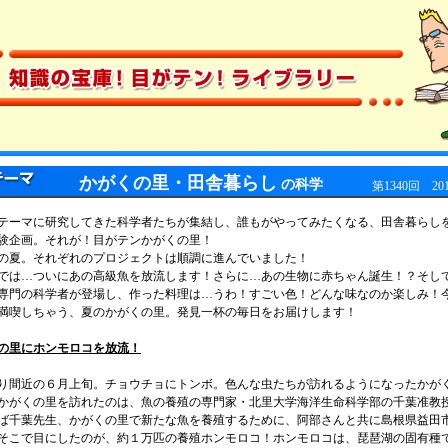
かがくの里・田舎暮らし
の科学
第1340回 20
ーマに研究してきた科学者たちが集結し、誰もがやってみたくなる、田舎暮らし
験企画。それが！目がテンかがくの里！
夏。それぞれのプロジェクトは順調に進んでいました！
は…ついにあの高級魚を放流します！さらに…あの生物に赤ちゃん誕生！？そし
専門の科学者が登場し、作った料理は…うわ！すごい色！どんな味なのか楽しみ！
満喫しちゃう、夏のかがくの里。発見一杯の毎日をお届けします！
の里にホンモロコを放流！
間近の６月上旬。チョウチョにトンボ。色んな虫たちが訪れるようになったかが
かがくの里を訪れたのは、魚の養殖の専門家・北里大学海洋生命科学部の千葉准教
ば千葉先生、かがくの里で新たな魚を養殖するために、阿部さんと共に島根県益田
そこで目にしたのが、約１万匹の養殖ホンモロコ！ホンモロコは、琵琶湖の固有種