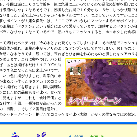
も、今回は逆に…６０℃付近を一気に急激に上がっていくので硬化の影響を受けに
は煮崩れしやすくなるそうです。沸騰したお湯で１０分から１５分、しっかり茹で
なりました。茹で上がったジャガイモをザルにすくい、つぶしていくんですが…こ
事なポイントが！露久保先生は、「ここでアツいうちにマッシュするのがポイント
の細胞は「ペクチン」という成分によって繋がっています。加熱するとペクチンが
バラになりやすくなっているので、熱いうちにマッシュすると、ホクホクした食感
て溶けたペクチンは、冷めるとまた硬くなってしまいます。その状態でマッシュ
胞自体が破れ、細胞の中からノリのようなデンプンが出てきてしまい、おもちのよ
食感になるそうです。続いては、玉ねぎとひき肉を炒めたものと潰したキタアカリ
を整えます。
これに卵をつけ、パン粉
ば…あとは揚げるだけ！１７０℃の油
キツネ色になったら出来上がりです。
いい色に揚がりました。科学的にホ
が出るよう作ったキタアカリのコロッ
そく揚げたてを頂きます。同じ調理法
ケにした他の品種も食べ比べ。食べて
に見えますが、これも「食味評価」と
な科学！今回、一番評価が高かったの
の「男爵」。そして２番目は意外に
のシャドークイーン！揚げたてコロッケ食べ比べ実験！かがくの里ならではの贅沢