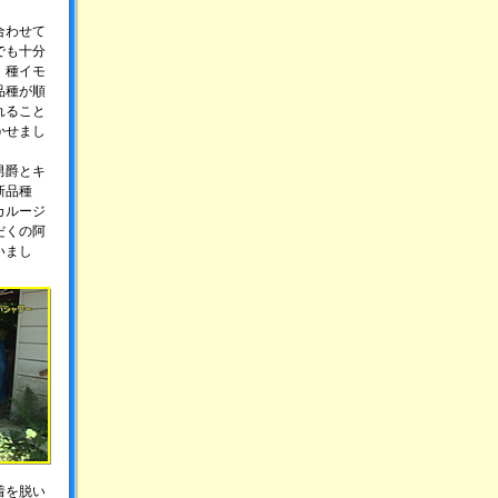
合わせて
でも十分
！種イモ
品種が順
れること
かせまし
男爵とキ
新品種
カルージ
だくの阿
いまし
着を脱い