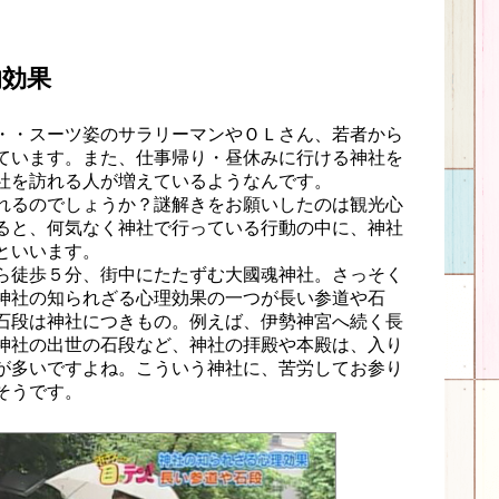
的効果
・・スーツ姿のサラリーマンやＯＬさん、若者から
ています。また、仕事帰り・昼休みに行ける神社を
社を訪れる人が増えているようなんです。
れるのでしょうか？謎解きをお願いしたのは観光心
ると、何気なく神社で行っている行動の中に、神社
といいます。
ら徒歩５分、街中にたたずむ大國魂神社。さっそく
神社の知られざる心理効果の一つが長い参道や石
石段は神社につきもの。例えば、伊勢神宮へ続く長
神社の出世の石段など、神社の拝殿や本殿は、入り
が多いですよね。こういう神社に、苦労してお参り
そうです。