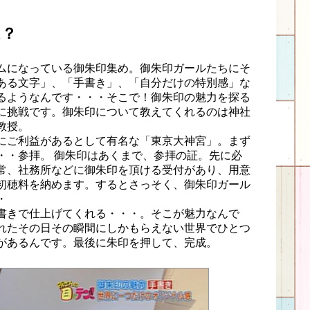
は？
ムになっている御朱印集め。御朱印ガールたちにそ
ある文字」、「手書き」、「自分だけの特別感」な
るようなんです・・・そこで！御朱印の魅力を探る
に挑戦です。御朱印について教えてくれるのは神社
教授。
にご利益があるとして有名な「東京大神宮」。まず
・・参拝。 御朱印はあくまで、参拝の証。先に必
常、社務所などに御朱印を頂ける受付があり、用意
初穂料を納めます。するとさっそく、御朱印ガール
・
書きで仕上げてくれる・・・。そこが魅力なんで
れたその日その瞬間にしかもらえない世界でひとつ
があるんです。最後に朱印を押して、完成。