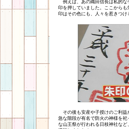
例えば、あの織田信長は私的な
印を押していました。ここからも
印はその色にも、人々を惹きつけ
その後も安産や子授けのご利益
急な階段が有名で防火の神様を祀
な山王祭が行われる日枝神社など