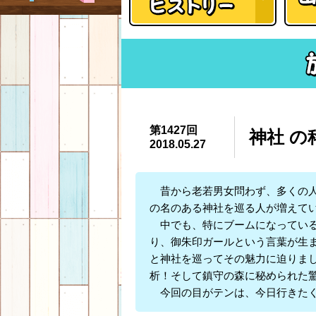
第1427回
神社 の
2018.05.27
昔から老若男女問わず、多くの人
の名のある神社を巡る人が増えて
中でも、特にブームになっている
り、御朱印ガールという言葉が生
と神社を巡ってその魅力に迫りま
析！そして鎮守の森に秘められた
今回の目がテンは、今日行きたく