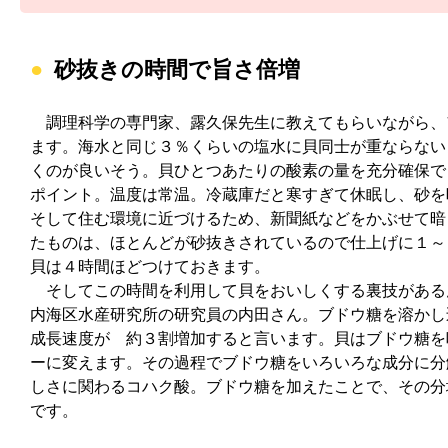
砂抜きの時間で旨さ倍増
調理科学の専門家、露久保先生に教えてもらいながら、
ます。海水と同じ３％くらいの塩水に貝同士が重ならない
くのが良いそう。貝ひとつあたりの酸素の量を充分確保で
ポイント。温度は常温。冷蔵庫だと寒すぎて休眠し、砂を
そして住む環境に近づけるため、新聞紙などをかぶせて暗
たものは、ほとんどが砂抜きされているので仕上げに１～
貝は４時間ほどつけておきます。
そしてこの時間を利用して貝をおいしくする裏技がある
内海区水産研究所の研究員の内田さん。ブドウ糖を溶かし
成長速度が 約３割増加すると言います。貝はブドウ糖を
ーに変えます。その過程でブドウ糖をいろいろな成分に分
しさに関わるコハク酸。ブドウ糖を加えたことで、その分
です。