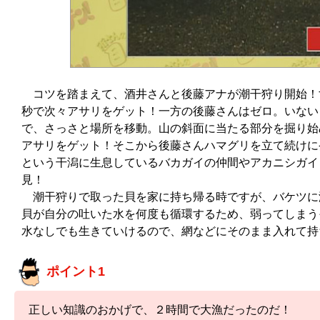
コツを踏まえて、酒井さんと後藤アナが潮干狩り開始！
秒で次々アサリをゲット！一方の後藤さんはゼロ。いない
で、さっさと場所を移動。山の斜面に当たる部分を掘り始
アサリをゲット！そこから後藤さんハマグリを立て続けに
という干潟に生息しているバカガイの仲間やアカニシガイ
見！
潮干狩りで取った貝を家に持ち帰る時ですが、バケツに
貝が自分の吐いた水を何度も循環するため、弱ってしまう
水なしでも生きていけるので、網などにそのまま入れて持
ポイント1
正しい知識のおかげで、２時間で大漁だったのだ！