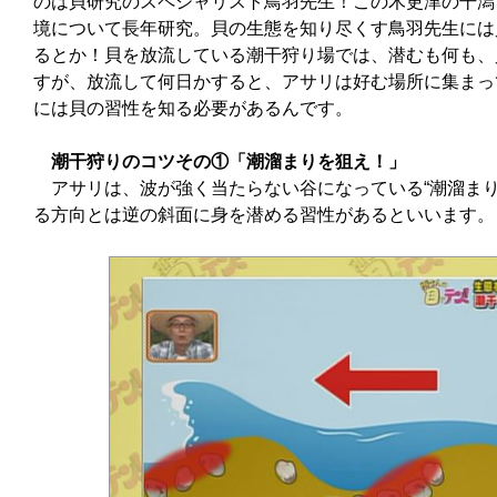
のは貝研究のスペシャリスト鳥羽先生！この木更津の干潟
境について長年研究。貝の生態を知り尽くす鳥羽先生には
るとか！貝を放流している潮干狩り場では、潜むも何も、
すが、放流して何日かすると、アサリは好む場所に集まっ
には貝の習性を知る必要があるんです。
潮干狩りのコツその①「潮溜まりを狙え！」
アサリは、波が強く当たらない谷になっている“潮溜まり
る方向とは逆の斜面に身を潜める習性があるといいます。